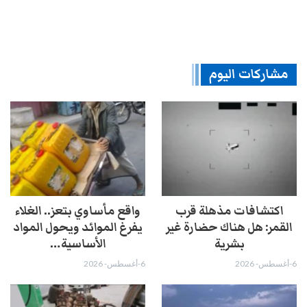
مشاركات اليوم
اكتشافات مذهلة قرب
واقع مأساوي بتعز.. الغلاء
القمر: هل هناك حضارة غير
يفرغ الموائد ويحول المواد
بشرية
الأساسية…
6-أغسطس- 2026
6-أغسطس- 2026