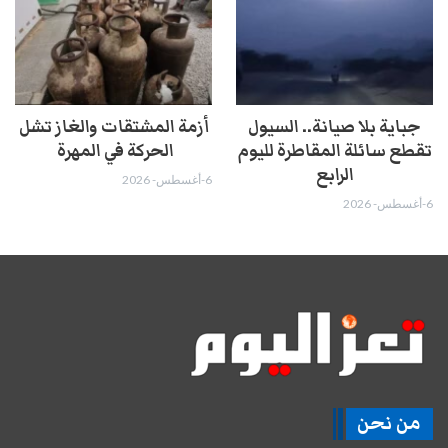
جباية بلا صيانة.. السيول
أزمة المشتقات والغاز تشل
تقطع سائلة المقاطرة لليوم
الحركة في المهرة ​
الرابع
6-أغسطس- 2026
6-أغسطس- 2026
من نحن