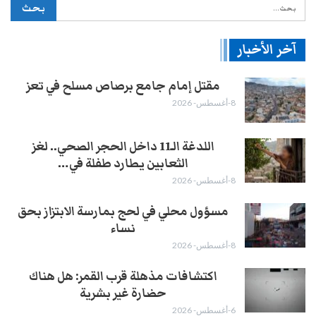
آخر الأخبار
مقتل إمام جامع برصاص مسلح في تعز
8-أغسطس- 2026
اللدغة الـ11 داخل الحجر الصحي.. لغز
الثعابين يطارد طفلة في…
8-أغسطس- 2026
مسؤول محلي في لحج بمارسة الابتزاز بحق
نساء
8-أغسطس- 2026
اكتشافات مذهلة قرب القمر: هل هناك
حضارة غير بشرية
6-أغسطس- 2026