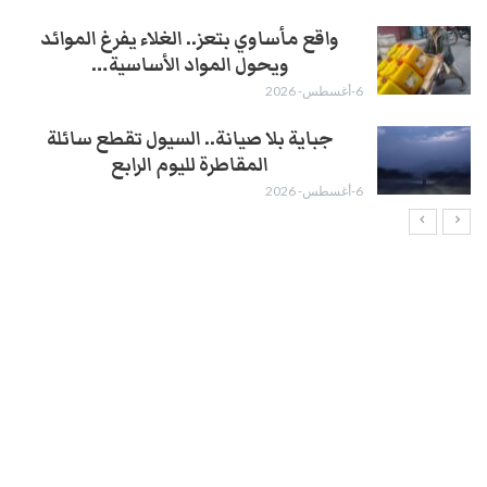
واقع مأساوي بتعز.. الغلاء يفرغ الموائد
ويحول المواد الأساسية…
6-أغسطس- 2026
جباية بلا صيانة.. السيول تقطع سائلة
المقاطرة لليوم الرابع
6-أغسطس- 2026