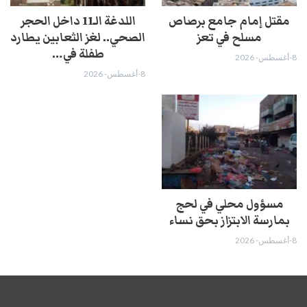
مقتل إمام جامع برصاص
اللدغة الـ11 داخل الحجر
مسلح في تعز
الصحي.. لغز الثعابين يطارد
طفلة في…
8-أغسطس- 2026
8-أغسطس- 2026
مسؤول محلي في لحج
بمارسة الابتزاز بحق نساء
8-أغسطس- 2026