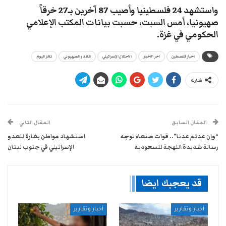
واستشهد 24 فلسطينيا وأصيب 87 آخرين بـ27 خرقاً
صهيونيا، أمس السبت، حسبت بيانات المكتب الإعلامي
الحكومي في غزة.
اخبار فلسطين
اخر الاخبار
الاحتلال الإسرائيلي
العدو الصهيوني
تعز اليوم
شارك
المقال السابق
المقال التالي
“وإن عدتم عدنا”.. قوات صنعاء توجه
استشهاد مواطن بغارة للعدو
رسالة شديدة اللهجة للسعودية
الإسرائيلي في جنوب لبنان
قد يعجبك ايضا
أخبار وتقارير
أخبار وتقارير