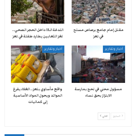
مقتل إمام جامع برصاص مسلح
اللدغة الـ11 داخل الحجر الصحي..
في تعز
لغز الثعابين يطارد طفلة في تعز
أخبار وتقارير
أخبار وتقارير
مسؤول محلي في لحج بمارسة
واقع مأساوي بتعز.. الغلاء يفرغ
الابتزاز بحق نساء
الموائد ويحول المواد الأساسية
إلى كماليات
السابق
التالي