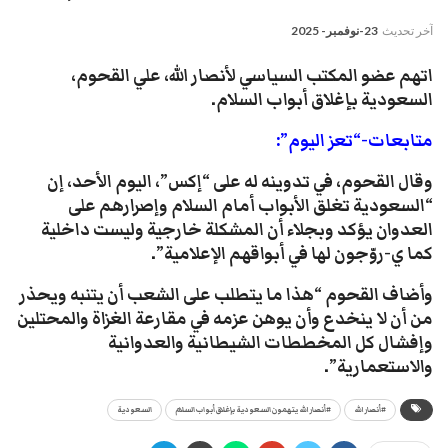
آخر تحديث
23-نوفمبر- 2025
اتهم عضو المكتب السياسي لأنصار الله، علي القحوم،
السعودية بإغلاق أبواب السلام.
متابعات-“تعز اليوم”:
وقال القحوم، في تدوينه له على “إكس”، اليوم الأحد، إن
“‏السعودية تغلق الأبواب أمام السلام وإصرارهم على
العدوان يؤكد وبجلاء أن المشكلة خارجية وليست داخلية
كما ي-روّجون لها في أبواقهم الإعلامية”.
وأضاف القحوم “هذا ما يتطلب على الشعب أن يتنبه ويحذر
من أن لا ينخدع وأن يوهن عزمه في مقارعة الغزاة والمحتلين
وإفشال كل المخططات الشيطانية والعدوانية
والاستعمارية”.
#أنصار الله
#أنصار الله يتهمون السعودية بإغلاق أبواب السلام
السعودية