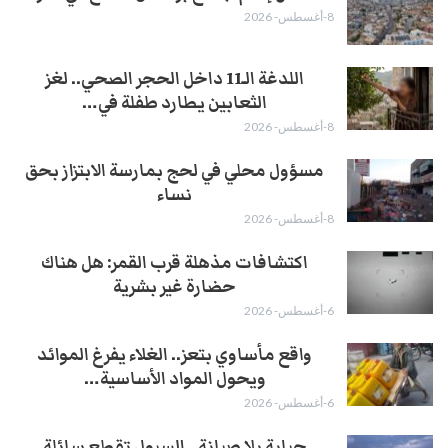
8-أغسطس- 2026
اللدغة الـ11 داخل الحجر الصحي.. لغز
الثعابين يطارد طفلة في…
8-أغسطس- 2026
مسؤول محلي في لحج بمارسة الابتزاز بحق
نساء
8-أغسطس- 2026
اكتشافات مذهلة قرب القمر: هل هناك
حضارة غير بشرية
6-أغسطس- 2026
واقع مأساوي بتعز.. الغلاء يفرغ الموائد
ويحول المواد الأساسية…
6-أغسطس- 2026
جباية بلا صيانة.. السيول تقطع سائلة