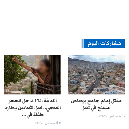
مشاركات اليوم
مقتل إمام جامع برصاص
اللدغة الـ11 داخل الحجر
مسلح في تعز
الصحي.. لغز الثعابين يطارد
طفلة في…
8-أغسطس- 2026
8-أغسطس- 2026