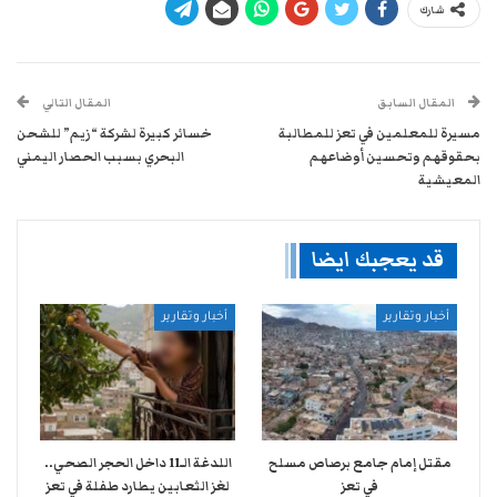
شارك
المقال السابق
المقال التالي
مسيرة للمعلمين في تعز للمطالبة
خسائر كبيرة لشركة “زيم” للشحن
بحقوقهم وتحسين أوضاعهم
البحري بسبب الحصار اليمني
المعيشية
قد يعجبك ايضا
أخبار وتقارير
أخبار وتقارير
مقتل إمام جامع برصاص مسلح
اللدغة الـ11 داخل الحجر الصحي..
في تعز
لغز الثعابين يطارد طفلة في تعز