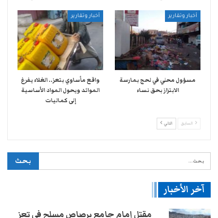
أخبار وتقارير
أخبار وتقارير
مسؤول محلي في لحج بمارسة
واقع مأساوي بتعز.. الغلاء يفرغ
الابتزاز بحق نساء
الموائد ويحول المواد الأساسية
إلى كماليات
السابق
التالي
آخر الأخبار
مقتل إمام جامع برصاص مسلح في تعز