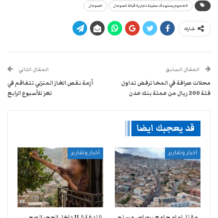
#هجوم يستهدف سفينة تجارية قبالة الصومال
الصومال
شارك
المقال السابق
المقال التالي
محلات صرافة في المخا ترفض تداول
أزمة نقص الغاز المنزلي تتفاقم في
فئة 200 ريال من عملة بنك عدن
تعز للأسبوع الرابع
قد يعجبك ايضا
أخبار وتقارير
أخبار وتقارير
مقتل إمام جامع برصاص مسلح
اللدغة الـ11 داخل الحجر الصحي..