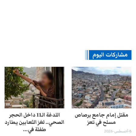
مشاركات اليوم
مقتل إمام جامع برصاص
اللدغة الـ11 داخل الحجر
مسلح في تعز
الصحي.. لغز الثعابين يطارد
طفلة في…
8-أغسطس- 2026