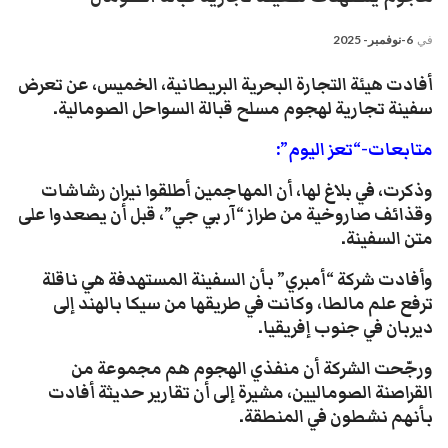
في
6-نوفمبر- 2025
أفادت هيئة التجارة البحرية البريطانية، الخميس، عن تعرض
سفينة تجارية لهجوم مسلح قبالة السواحل الصومالية.
متابعات-“تعز اليوم”:
وذكرت، في بلاغ لها، أن المهاجمين أطلقوا نيران رشاشات
وقذائف صاروخية من طراز “آر بي جي”، قبل أن يصعدوا على
متن السفينة.
وأفادت شركة “أمبري” بأن السفينة المستهدفة هي ناقلة
ترفع علم مالطا، وكانت في طريقها من سيكا بالهند إلى
ديربان في جنوب إفريقيا.
ورجّحت الشركة أن منفذي الهجوم هم مجموعة من
القراصنة الصوماليين، مشيرة إلى أن تقارير حديثة أفادت
بأنهم نشطون في المنطقة.