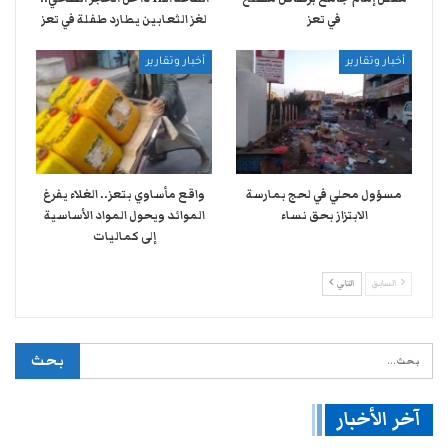
في تعز
لغز الثعابين يطارد طفلة في تعز
أخبار وتقارير
أخبار وتقارير
مسؤول محلي في لحج بمارسة
واقع مأساوي بتعز.. الغلاء يفرغ
الابتزاز بحق نساء
الموائد ويحول المواد الأساسية
إلى كماليات
السابق
التالي
آخر الأخبار