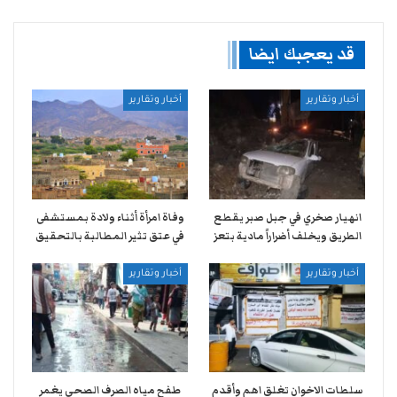
قد يعجبك ايضا
أخبار وتقارير
أخبار وتقارير
انهيار صخري في جبل صبر يقطع
وفاة امرأة أثناء ولادة بمستشفى
الطريق ويخلف أضراراً مادية بتعز
في عتق تثير المطالبة بالتحقيق
أخبار وتقارير
أخبار وتقارير
سلطات الاخوان تغلق اهم وأقدم
طفح مياه الصرف الصحي يغمر