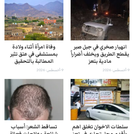
انهيار صخري في جبل صبر
وفاة امرأة أثناء ولادة
يقطع الطريق ويخلف أضراراً
بمستشفى في عتق تثير
مادية بتعز
المطالبة بالتحقيق
9-أغسطس- 2026
9-أغسطس- 2026
سلطات الاخوان تغلق اهم
تساقط الشعر: أسباب
وأقدم محل تجاري في تعز
شائعة وعلاجات فعالة