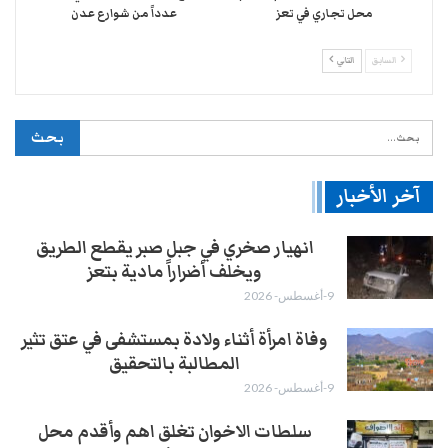
محل تجاري في تعز
عدداً من شوارع عدن
السابق
التالي
آخر الأخبار
انهيار صخري في جبل صبر يقطع الطريق
ويخلف أضراراً مادية بتعز
9-أغسطس- 2026
وفاة امرأة أثناء ولادة بمستشفى في عتق تثير
المطالبة بالتحقيق
9-أغسطس- 2026
سلطات الاخوان تغلق اهم وأقدم محل