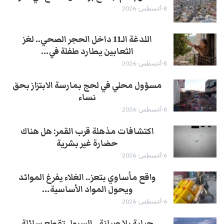
8-أغسطس- 2026
اللدغة الـ11 داخل الحجر الصحي.. لغز
الثعابين يطارد طفلة في…
8-أغسطس- 2026
مسؤول محلي في لحج بمارسة الابتزاز بحق
نساء
8-أغسطس- 2026
اكتشافات مذهلة قرب القمر: هل هناك
حضارة غير بشرية
6-أغسطس- 2026
واقع مأساوي بتعز.. الغلاء يفرغ الموائد
ويحول المواد الأساسية…
6-أغسطس- 2026
جباية بلا صيانة.. السيول تقطع سائلة