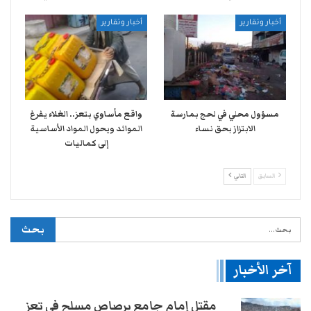
أخبار وتقارير
أخبار وتقارير
مسؤول محلي في لحج بمارسة
واقع مأساوي بتعز.. الغلاء يفرغ
الابتزاز بحق نساء
الموائد ويحول المواد الأساسية
إلى كماليات
السابق
التالي
آخر الأخبار
مقتل إمام جامع برصاص مسلح في تعز