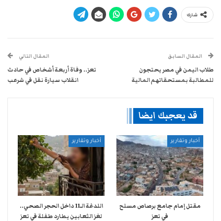
شارك
المقال السابق
المقال التالي
طلاب اليمن في مصر يحتجون
تعز.. وفاة أربعة أشخاص في حادث
للمطالبة بمستحقاتهم المالية
انقلاب سيارة نقل في شرعب
قد يعجبك ايضا
أخبار وتقارير
أخبار وتقارير
مقتل إمام جامع برصاص مسلح
اللدغة الـ11 داخل الحجر الصحي..
في تعز
لغز الثعابين يطارد طفلة في تعز