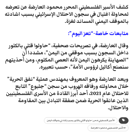
كشف الأسير الفلسطيني المحرر محمود العارضة عن تعرضه
لمحاولة اغتيال في سجون الاحتلال الإسرائيلي بسبب اشادته
بالموقف اليمني المساند لغزة.
متابعات خاصة-“تعز اليوم”:
وقال العارضة، في تصريحات صحفية، “حاولوا قتلي بالكلور
داخل السجون بسبب موقفي من اليمن”، مشددا أن
“الصهاينة يكرهون اليمن لأنه العصي المكلوم، ومن أحذيتهم
سنصنع أكاليل لرؤوس الأمة”، حسب تعبيره.
ويعد العارضة وهو المعروف بمهندس عملية “نفق الحرية”
خلال محاولته ورفاقه الهروب من سجن “جلبوع” التابع
للاحتلال عام 2021، أحد أبرز القادة من الأسرى الفلسطينيين
الذين عانقوا الحرية ضمن صفقة التبادل بين المقاومة
والاحتلال.
#أسير فلسطيني محرر: حاولوا قتلي بالكلور بسبب إشادتي بموقف اليمن
#الأسير الفلسطيني محمود العراضة