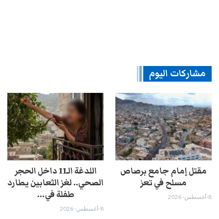
مشاركات اليوم
مقتل إمام جامع برصاص
اللدغة الـ11 داخل الحجر
مسلح في تعز
الصحي.. لغز الثعابين يطارد
طفلة في…
8-أغسطس- 2026
8-أغسطس- 2026