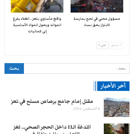
مسؤول محلي في لحج بمارسة
واقع مأساوي بتعز.. الغلاء يفرغ
الابتزاز بحق نساء
الموائد ويحول المواد الأساسية
إلى كماليات
السابق
التالي
آخر الأخبار
مقتل إمام جامع برصاص مسلح في تعز
8-أغسطس- 2026
اللدغة الـ11 داخل الحجر الصحي.. لغز