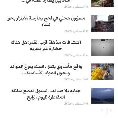
الثعابين يطارد طفلة في…
8-أغسطس- 2026
مسؤول محلي في لحج بمارسة الابتزاز بحق
نساء
8-أغسطس- 2026
اكتشافات مذهلة قرب القمر: هل هناك
حضارة غير بشرية
6-أغسطس- 2026
واقع مأساوي بتعز.. الغلاء يفرغ الموائد
ويحول المواد الأساسية…
6-أغسطس- 2026
جباية بلا صيانة.. السيول تقطع سائلة
المقاطرة لليوم الرابع
6-أغسطس- 2026