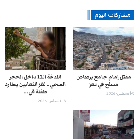
مشاركات اليوم
مقتل إمام جامع برصاص
اللدغة الـ11 داخل الحجر
مسلح في تعز
الصحي.. لغز الثعابين يطارد
طفلة في…
8-أغسطس- 2026
8-أغسطس- 2026