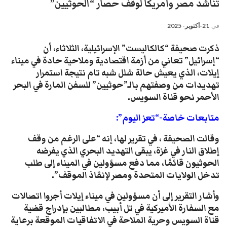
تناشد مصر وأمريكا لوقف حصار “الحوثيين”
في
21-أكتوبر- 2025
ذكرت صحيفة “كالكاليست” الإسرائيلية، الثلاثاء، أن
“إسرائيل” تعاني من أزمة اقتصادية وملاحية حادة في ميناء
إيلات، الذي يعيش حالة شلل شبه تام نتيجة استمرار
تهديدات من وصفتهم بالـ”حوثيين” للسفن المارة في البحر
الأحمر نحو قناة السويس
.
متابعات خاصة-“تعز اليوم”:
وقالت الصحيفة ، في تقرير لها، إنه “على الرغم من وقف
إطلاق النار في غزة، يبقى التهديد البحري الذي يفرضه
الحوثيون قائمًا، مما دفع مسؤولين في الميناء إلى طلب
تدخل الولايات المتحدة ومصر لإنقاذ الموقف”.
وأشار التقرير إلى أن مسؤولين في ميناء إيلات أجروا اتصالات
مع السفارة الأميركية في تل أبيب، مطالبين بإدراج قضية
قناة السويس وحرية الملاحة في الاتفاقيات الموقعة برعاية