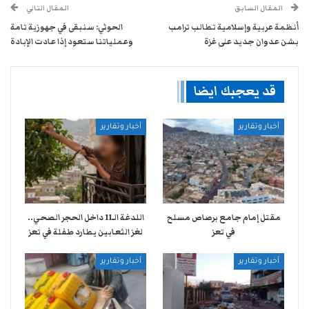
المقال السابق
المقال التالي
أنظمة عربية وإسلامية تطالب ترامب
الحوثي: سنبقى في جهوزية تامة
بشن عدوان جديد على غزة
وعملياتنا ستعود إذا عادت الإبادة
قد يعجبك ايضا
أخبار وتقارير
أخبار وتقارير
مقتل إمام جامع برصاص مسلح
اللدغة الـ11 داخل الحجر الصحي..
في تعز
لغز الثعابين يطارد طفلة في تعز
أخبار وتقارير
أخبار وتقارير