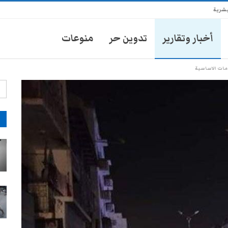
بشرية
أخبار وتقارير
تدوين حر
منوعات
دمات الاساسية
آ
انتشار أمني في تعز يثير مخاوف
الأهالي من حملات تضييق جديدة
28-يوليو- 2026
موكب محافظ تعز يدهس طفلاً
ويتركه في العناية المركزة
28-يوليو- 2026