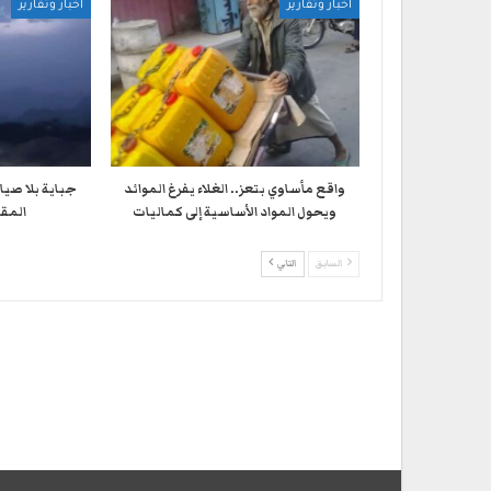
أخبار وتقارير
أخبار وتقارير
واقع مأساوي بتعز.. الغلاء يفرغ الموائد
جباية بلا صيا
ويحول المواد الأساسية إلى كماليات
المقا
السابق
التالي