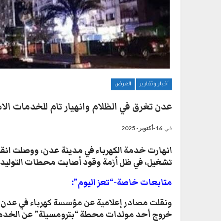
أخبار وتقارير
العرض
عدن تغرق في الظلام وانهيار تام للخدمات الا
في
16-أكتوبر- 2025
تشغيل، في ظل أزمة وقود أصابت محطات التوليد وا
متابعات خاصة-“تعز اليوم”:
خروج أحد مولدات محطة “بترومسيلة” عن الخدمة 