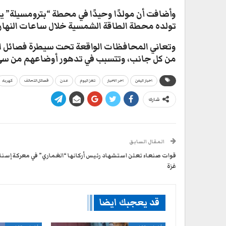
تولده محطة الطاقة الشمسية خلال ساعات النهار
وتعاني المحافظات الواقعة تحت سيطرة فصائل ال
من كل جانب، وتتسبب في تدهور أوضاعهم من سيء
اخبار اليمن
اخر الاخبار
تعز اليوم
عدن
فصائل التحالف
كهرباء
شارك
المقال السابق
قوات صنعاء تعلن استشهاد رئيس أركانها “الغماري” في معركة إسنا
غزة
قد يعجبك ايضا