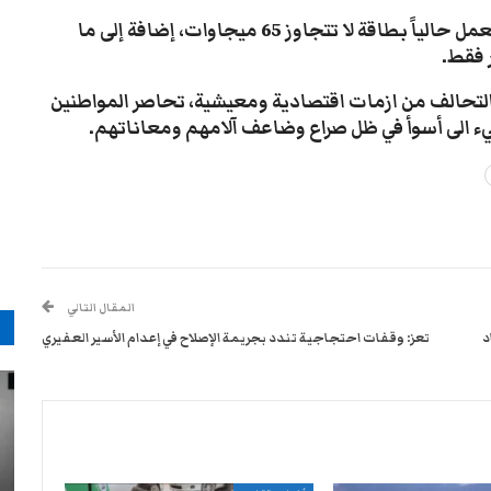
وأضافت أن مولدًا وحيدًا في محطة “بترومسيلة” يعمل حالياً بطاقة لا تتجاوز 65 ميجاوات، إضافة إلى ما
 فقط.
تحالف من ازمات اقتصادية ومعيشية، تحاصر المواطنين
 الى أسوأ في ظل صراع وضاعف آلامهم ومعاناتهم.
المقال التالي
م
د
تعز: وقفات احتجاجية تندد بجريمة الإصلاح في إعدام الأسير العفيري