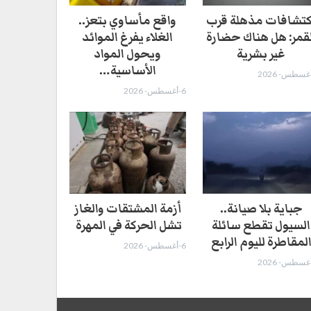
كتشافات مذهلة قرب
واقع مأساوي بتعز..
لقمر: هل هناك حضارة
الغلاء يفرغ الموائد
غير بشرية
ويحول المواد
الأساسية…
6-أغسطس- 2026
جباية بلا صيانة..
أزمة المشتقات والغاز
السيول تقطع سائلة
تشل الحركة في المهرة ​
لمقاطرة لليوم الرابع
6-أغسطس- 2026