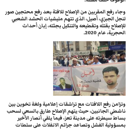
وجاء رفع المقربين من الإصلاح للافتة بعد رفع محتجين صور
لنجل الجبزي، أصيل، الذي تتهم مليشيات الحشد الشعبي
للإصلاح بقتله وتقطيعه والتنكيل بجثته، إبان أحداث
الحجرية، عام 2020.
وتزامن رفع اللافتات مع تراشقات إعلامية ولغة تخوين بين
ناشطي الجانبين، حيث يتهم الإصلاح طارق بالسعي لسحب
بساط سيطرته على مدينة تعز، فيما يلقي أنصار الأخير
بمسؤولية الفشل وتصاعد جرائم الانفلات على سلطات