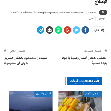
الإصلاح.
#الجبزي
#تعز.. تصاعد الخلافات بين طارق والإصلاح بعد رفع الأخير لافتة تطالب بالقبض على "الجبزي"
الإصلاح
طارق
شارك
المقال السابق
المقال التالي
الطقس: هطول أمطار رعدية وأجواء
صيادون محتجون يغلقون الطريق
باردة نسبياً
الدولي في حضرموت
قد يعجبك ايضا
أخبار وتقارير
أخبار وتقارير