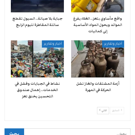
واقع مأساوي بتعز.. الغلاء يفرغ
جباية بلا صيانة.. السيول تقطع
الموائد ويحول المواد الأساسية
سائلة المقاطرة لليوم الرابع
إلى كماليات
أخبار وتقارير
أخبار وتقارير
أزمة المشتقات والغاز تشل
نشاط في الجبايات وفشل في
الحركة في المهرة ​
الخدمات.. إهمال صندوق
التحسين يخنق تعز
السابق
التالي