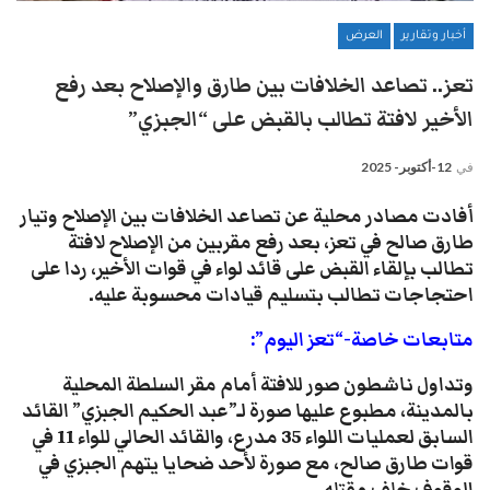
أخبار وتقارير
العرض
تعز.. تصاعد الخلافات بين طارق والإصلاح بعد رفع
الأخير لافتة تطالب بالقبض على “الجبزي”
في
12-أكتوبر- 2025
أفادت مصادر محلية عن تصاعد الخلافات بين الإصلاح وتيار
طارق صالح في تعز، بعد رفع مقربين من الإصلاح لافتة
تطالب بإلقاء القبض على قائد لواء في قوات الأخير، ردا على
احتجاجات تطالب بتسليم قيادات محسوبة عليه.
متابعات خاصة-“تعز اليوم”:
وتداول ناشطون صور للافتة أمام مقر السلطة المحلية
بالمدينة، مطبوع عليها صورة لـ”عبد الحكيم الجبزي” القائد
السابق لعمليات اللواء 35 مدرع، والقائد الحالي للواء 11 في
قوات طارق صالح، مع صورة لأحد ضحايا يتهم الجبزي في
الوقوف خلف مقتله.