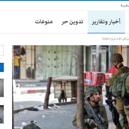
بشرية
أخبار وتقارير
تدوين حر
منوعات
ين في القدس و الضفة
آ
انتشار أمني في تعز يثير مخاوف
الأهالي من حملات تضييق جديدة
28-يوليو- 2026
موكب محافظ تعز يدهس طفلاً
ويتركه في العناية المركزة
28-يوليو- 2026