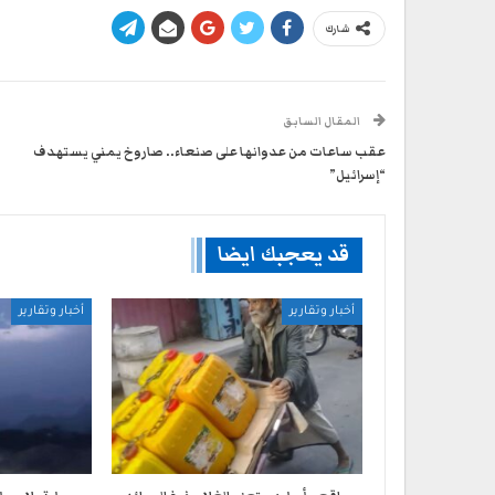
شارك
المقال السابق
عقب ساعات من عدوانها على صنعاء.. صاروخ يمني يستهدف
“إسرائيل”
قد يعجبك ايضا
أخبار وتقارير
أخبار وتقارير