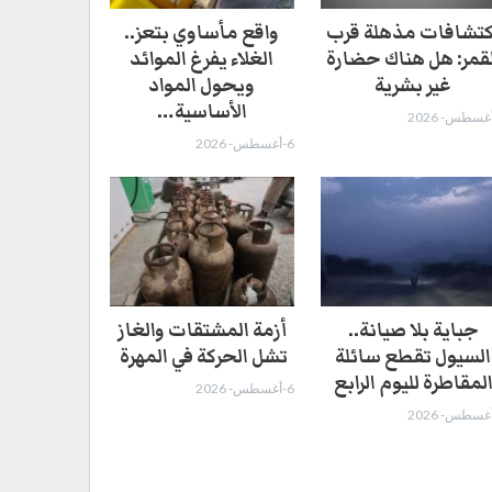
كتشافات مذهلة قرب
واقع مأساوي بتعز..
لقمر: هل هناك حضارة
الغلاء يفرغ الموائد
غير بشرية
ويحول المواد
الأساسية…
6-أغسطس- 2026
جباية بلا صيانة..
أزمة المشتقات والغاز
السيول تقطع سائلة
تشل الحركة في المهرة ​
لمقاطرة لليوم الرابع
6-أغسطس- 2026