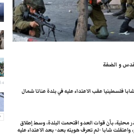
سيول تعز تجرف الممتلكات وتقتل
مسنة في جبل حبشي
28-يوليو- 2026
تزايد انتشار الكلاب الضالة بتعز يثير
قلق السكان
27-يوليو- 2026
إزالة صور الزُبيدي تفجر اشتباكات
لقدس و الضفة
مسلحة وحالة توتر في عدن
27-يوليو- 2026
4-أغسطس- 2026
تعز: احتجاج لبائعي الدجاج رفضاً
شابا فلسطينيا عقب الاعتداء عليه في بلدة عناتا شمال
لفرض رسوم غير قانونية
27-يوليو- 2026
ر محلية، بأن قوات العدو اقتحمت البلدة، وسط إطلاق
 واعتقلت شابا -لم تعرف هويته بعد- بعد الاعتداء عليه