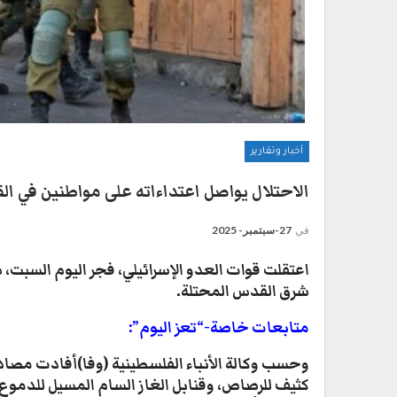
أخبار وتقارير
الاحتلال يواصل اعتداءاته على مواطنين في ا
في
27-سبتمبر- 2025
اعتقلت قوات العدو الإسرائيلي، فجر اليوم السبت، 
شرق القدس المحتلة.
متابعات خاصة-“تعز اليوم”:
وحسب وكالة الأنباء الفلسطينية (وفا)أفادت مصاد
كثيف للرصاص، وقنابل الغاز السام المسيل للدموع،