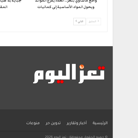
واقع مأساوي بتعز.. الغلاء يفرغ الموائد
جباية بلا صيا
ويحول المواد الأساسية إلى كماليات
المقا
السابق
التالي
الرئيسية
أخبار وتقارير
تدوين حر
منوعات
© جميع الحقوق محفوظة - تعز اليوم 2026