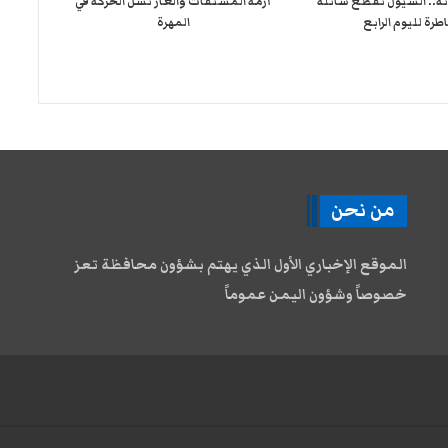
نة.. السيول تقطع سائلة
أزمة المشتقات والغاز تشل الحركة في
طرة لليوم الرابع
المهرة ​
من نحن
الموقع الإخباري الأول الذي يهتم بشؤون محافظة تعز
خصوصاً وشؤون اليمن عموماً