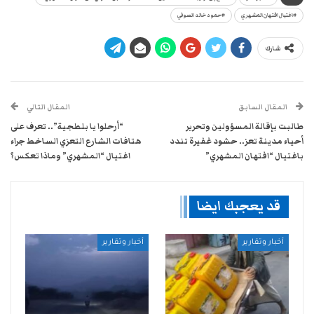
#اغتيال افتهان المشهري
#حمود خالد الصوفي
شارك
المقال السابق
المقال التالي
طالبت بإقالة المسؤولين وتحرير
“أرحلوا يا بلطجية”.. تعرف على
أحياء مدينة تعز.. حشود غفيرة تندد
هتافات الشارع التعزي الساخط جراء
باغتيال “افتهان المشهري”
اغتيال “المشهري” وماذا تعكس؟
قد يعجبك ايضا
أخبار وتقارير
أخبار وتقارير