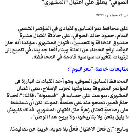
الصوفي” يعلق على اغتيال “المشهري”
في
21-سبتمبر- 2025
علق محافظ تعز السابق والقيادي في المؤتمر الشعبي
العام، حمود خالد الصوفي، على حادثة اغتيال مديرة
صندوق النظافة والتحسين، افتهان المشهري، مؤكدا أنه حان
الوقت لرفع الغطاء عن القتلة وبناء أفقا جديدا، في تلميح إلى
ترتيبات لتغيرات سياسية قادمة في المحافظة.
متابعات خاصة-“تعز اليوم”:
المحافظ السابق الصوفي، وهو أحد القيادات البارزة في
المؤتمر المعروفة بمناوئتها لحزب الإصلاح، نعى اغتيال
المشهري، ببوست على حسابه في “فيسبوك”، قائلا: “الحياة
حلمٌ قصير، نصحو منه على صفعة الموت، لكن أن نستيقظ
على رصاصةٍ تغتال زهرةً مثل افتهان المشهري، فذلك كابوسٌ
لا يليق بتعز، ولا بتاريخها، ولا بروح هذا الوطن”.
وتابع: “إن فعل الاغتيال فعلٌ بلا هوية، غريبٌ عن تقاليدنا،