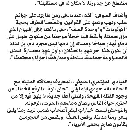
منقطعٌ عن جذورنا، لا مكان له في مستقبلنا”.
وأضاف الصوفي: “لقد اعتدنا ـ في زمنٍ طارئ ـ على جرائم
سلبٍ ونهبٍ وتعدٍ على القوانين، وغضضنا الطرف بحجة
“الأولويات” و”وحدة الصف”، حتى باغتنا زلزال إفتهان الذي
مزّق صمتنا، وأيقظ فينا خجلاً موجعًا من سكوتٍ طويل على
دماءٍ تُهدر صباحًا ومساءً، إن دمها ليس مجرد دم، بل نداء:
أن يكون هذا آخر عهدٍ بالخذلان، وأول عهدٍ بجسارة العدل،
فالمسؤولية جماعية: سلطةً ومعارضةً، أحزابًا ومجتمعًا”.
القيادي المؤتمري الصوفي، المعروف بعلاقته المتينة مع
التحالف السعودي الإماراتي: “حان الوقت لنرفع الغطاء عن
وجوه القتلة القبيحة، ولنبني أفقًا جديدًا لا يليق فيه إلا من
احترم حياة الناس وصان دماءهم، الموت، الرعونة،
والتوحش ليست خياراتٍ لبشرٍ أصحاب ضمير، نريد زمنًا يليق
بتعز: زمنًا مدنيًا، يرفض العنف، ويقتص من المجرمين
بقانونٍ صارمٍ يحمي الأبرياء”.