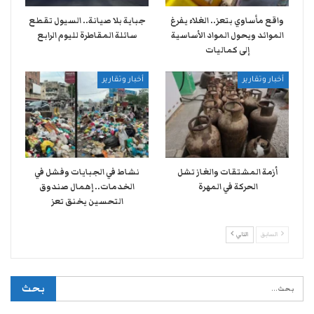
واقع مأساوي بتعز.. الغلاء يفرغ
جباية بلا صيانة.. السيول تقطع
الموائد ويحول المواد الأساسية
سائلة المقاطرة لليوم الرابع
إلى كماليات
أخبار وتقارير
أخبار وتقارير
أزمة المشتقات والغاز تشل
نشاط في الجبايات وفشل في
الحركة في المهرة ​
الخدمات.. إهمال صندوق
التحسين يخنق تعز
السابق
التالي