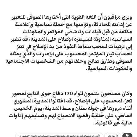
ويرى مراقبون أن اللغة القوية التي أختارها الصوفي للتعبير
عن إدانته للحادثة، وتزامنها مع حملة سياسية وإعلامية
مكثفة من قبل قيادات وناشطي المؤتمر والمكونات
السياسية المناوئة للسيطرة الإصلاح على المدينة، قد تشير
إلى ترتيبات لسحب بساط النفوذ من يد الإصلاح في تعز
لحساب تيار المؤتمر المحسوب على الإمارات والذي يمثله
الصوفي وطارق صالح وحلفائهم من الشخصيات الاجتماعية
والمكونات السياسية.
وكان مسلحون ينتمون للواء 170 دفاع جوي التابع لمحور
تعز المحسوب على الإصلاح، قد اغتالوا المديرة المشهري
أثناء مرورها في جولة سنان وسط المدينة، يوم الخميس
الماضي، على خلفية رفضها الانصياع لهم وتسليمهم إتاوات
مالية غير قانونية.
#أخبار تعز
#ألمح إلى ترتيبات قادمة.. تعليق لمحافظ تعز السابق الصوفي على اغتيال "المشهري"