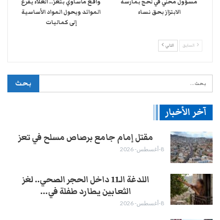
مسؤول محلي في لحج بمارسة
واقع مأساوي بتعز.. الغلاء يفرغ
الابتزاز بحق نساء
الموائد ويحول المواد الأساسية
إلى كماليات
السابق
التالي
آخر الأخبار
مقتل إمام جامع برصاص مسلح في تعز
8-أغسطس- 2026
اللدغة الـ11 داخل الحجر الصحي.. لغز
الثعابين يطارد طفلة في…
8-أغسطس- 2026