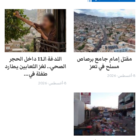
مقتل إمام جامع برصاص
اللدغة الـ11 داخل الحجر
مسلح في تعز
الصحي.. لغز الثعابين يطارد
طفلة في…
8-أغسطس- 2026
8-أغسطس- 2026