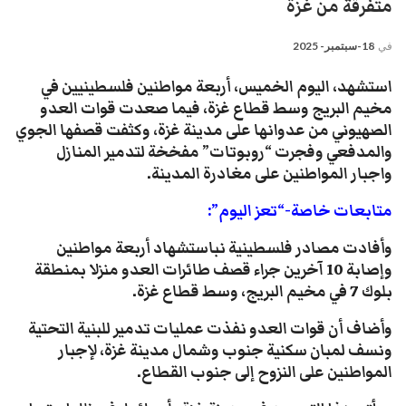
متفرقة من غزة
في
18-سبتمبر- 2025
استشهد، اليوم الخميس، أربعة مواطنين فلسطينيين في
مخيم البريج وسط قطاع غزة، فيما صعدت قوات العدو
الصهيوني من عدوانها على مدينة غزة، وكثفت قصفها الجوي
والمدفعي وفجرت “روبوتات” مفخخة لتدمير المنازل
واجبار المواطنين على مغادرة المدينة.
متابعات خاصة-“تعز اليوم”:
وأفادت مصادر فلسطينية نباستشهاد أربعة مواطنين
وإصابة 10 آخرين جراء قصف طائرات العدو منزلا بمنطقة
بلوك 7 في مخيم البريج، وسط قطاع غزة.
وأضاف أن قوات العدو نفذت عمليات تدمير للبنية التحتية
ونسف لمبان سكنية جنوب وشمال مدينة غزة، لإجبار
المواطنين على النزوح إلى جنوب القطاع.