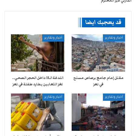
الكارثي غير المحترم
قد يعجبك ايضا
أخبار وتقارير
أخبار وتقارير
مقتل إمام جامع برصاص مسلح
اللدغة الـ11 داخل الحجر الصحي..
في تعز
لغز الثعابين يطارد طفلة في تعز
أخبار وتقارير
أخبار وتقارير