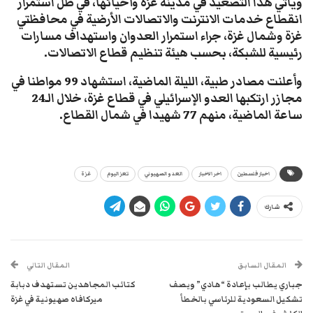
ويأتي هذا التصعيد في مدينة غزة وأحيائها، في ظل استمرار
انقطاع خدمات الانترنت والاتصالات الأرضية في محافظتي
غزة وشمال غزة، جراء استمرار العدوان واستهداف مسارات
رئيسية للشبكة، بحسب هيئة تنظيم قطاع الاتصالات.
وأعلنت مصادر طبية، الليلة الماضية، استشهاد 99 مواطنا في
مجازر ارتكبها العدو الإسرائيلي في قطاع غزة، خلال الـ24
ساعة الماضية، منهم 77 شهيدا في شمال القطاع.
اخبار فلسطين
اخر الاخبار
العدو الصهيوني
تعز اليوم
غزة
شارك
المقال السابق
المقال التالي
جباري يطالب بإعادة “هادي” ويصف
كتائب المجاهدين تستهدف دبابة
تشكيل السعودية للرئاسي بالخطأ
ميركافاه صهيونية في غزة