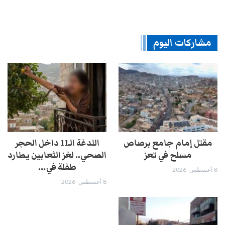
مشاركات اليوم
مقتل إمام جامع برصاص
اللدغة الـ11 داخل الحجر
مسلح في تعز
الصحي.. لغز الثعابين يطارد
طفلة في…
8-أغسطس- 2026
8-أغسطس- 2026