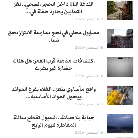
اللدغة الـ11 داخل الحجر الصحي.. لغز
الثعابين يطارد طفلة في…
8-أغسطس- 2026
مسؤول محلي في لحج بمارسة الابتزاز بحق
نساء
8-أغسطس- 2026
اكتشافات مذهلة قرب القمر: هل هناك
حضارة غير بشرية
6-أغسطس- 2026
واقع مأساوي بتعز.. الغلاء يفرغ الموائد
ويحول المواد الأساسية…
6-أغسطس- 2026
جباية بلا صيانة.. السيول تقطع سائلة
المقاطرة لليوم الرابع
6-أغسطس- 2026