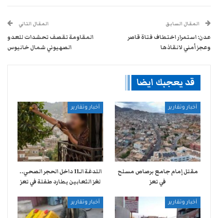
المقال السابق
المقال التالي
عدن: استمرار اختطاف فتاة قاصر
المقاومة تقصف تحشدات للعدو
وعجز أمني لانقاذها
الصهيوني شمال خانيوس
قد يعجبك ايضا
أخبار وتقارير
أخبار وتقارير
مقتل إمام جامع برصاص مسلح
اللدغة الـ11 داخل الحجر الصحي..
في تعز
لغز الثعابين يطارد طفلة في تعز
أخبار وتقارير
أخبار وتقارير