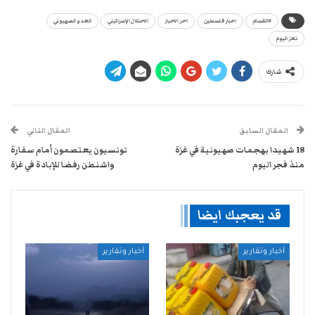
#القسام
اخبار فلسطين
اخر الاخبار
الاحتلال الإسرائيلي
العدو الصهيوني
تعز اليوم
شارك
المقال السابق
المقال التالي
18 شهيدا بهجمات صهيونية في غزة
تونسيون يعتصمون أمام سفارة
منذ فجر اليوم
واشنطن رفضا للإبادة في غزة
قد يعجبك ايضا
أخبار وتقارير
أخبار وتقارير