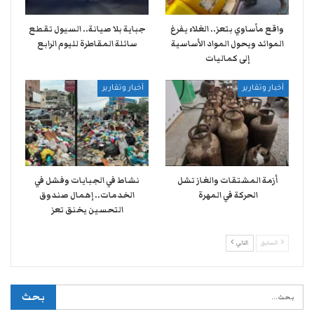
واقع مأساوي بتعز.. الغلاء يفرغ
جباية بلا صيانة.. السيول تقطع
الموائد ويحول المواد الأساسية
سائلة المقاطرة لليوم الرابع
إلى كماليات
أخبار وتقارير
أخبار وتقارير
أزمة المشتقات والغاز تشل
نشاط في الجبايات وفشل في
الحركة في المهرة ​
الخدمات.. إهمال صندوق
التحسين يخنق تعز
السابق
التالي