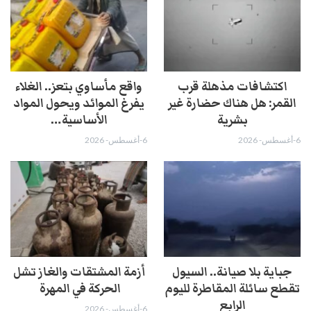
اكتشافات مذهلة قرب
واقع مأساوي بتعز.. الغلاء
القمر: هل هناك حضارة غير
يفرغ الموائد ويحول المواد
بشرية
الأساسية…
6-أغسطس- 2026
6-أغسطس- 2026
جباية بلا صيانة.. السيول
أزمة المشتقات والغاز تشل
تقطع سائلة المقاطرة لليوم
الحركة في المهرة ​
الرابع
6-أغسطس- 2026