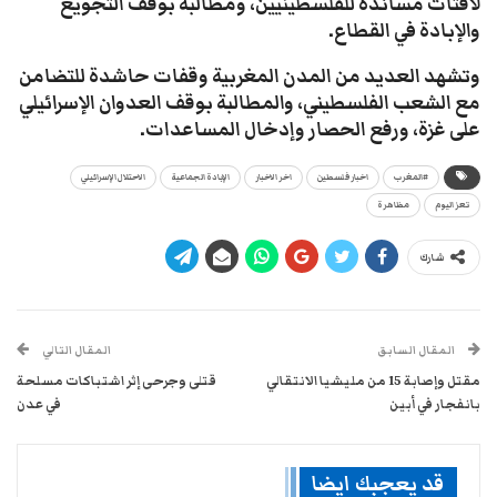
لافتات مساندة للفلسطينيين، ومطالبة بوقف التجويع
والإبادة في القطاع.
وتشهد العديد من المدن المغربية وقفات حاشدة للتضامن
مع الشعب الفلسطيني، والمطالبة بوقف العدوان الإسرائيلي
على غزة، ورفع الحصار وإدخال المساعدات.
#المغرب
اخبار فلسطين
اخر الاخبار
الإبادة الجماعية
الاحتلال الإسرائيلي
تعز اليوم
مظاهرة
شارك
المقال السابق
المقال التالي
مقتل وإصابة 15 من مليشيا الانتقالي
قتلى وجرحى إثر اشتباكات مسلحة
بانفجار في أبين
في عدن
قد يعجبك ايضا