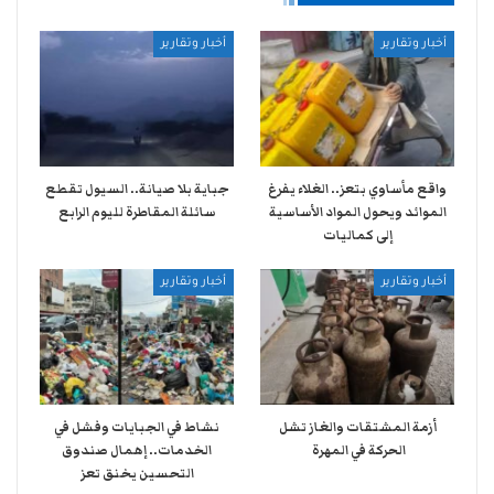
أخبار وتقارير
أخبار وتقارير
واقع مأساوي بتعز.. الغلاء يفرغ
جباية بلا صيانة.. السيول تقطع
الموائد ويحول المواد الأساسية
سائلة المقاطرة لليوم الرابع
إلى كماليات
أخبار وتقارير
أخبار وتقارير
أزمة المشتقات والغاز تشل
نشاط في الجبايات وفشل في
الحركة في المهرة ​
الخدمات.. إهمال صندوق
التحسين يخنق تعز