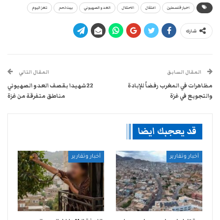
اخبار فلسطين
اعتقال
الاحتلال
العدو الصهيوني
بيت لحم
تعز اليوم
شارك
المقال السابق
المقال التالي
مظاهرات في المغرب رفضاً للإبادة
22شهيدا بقصف العدو الصهيوني
والتجويع في غزة
مناطق متفرقة من غزة
قد يعجبك ايضا
أخبار وتقارير
أخبار وتقارير