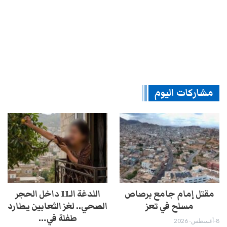
مشاركات اليوم
مقتل إمام جامع برصاص
اللدغة الـ11 داخل الحجر
مسلح في تعز
الصحي.. لغز الثعابين يطارد
طفلة في…
8-أغسطس- 2026