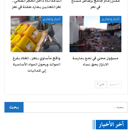
مقتل إمام جامع برصاص مسلح
اللدغة الـ11 داخل الحجر الصحي..
في تعز
لغز الثعابين يطارد طفلة في تعز
أخبار وتقارير
أخبار وتقارير
مسؤول محلي في لحج بمارسة
واقع مأساوي بتعز.. الغلاء يفرغ
الابتزاز بحق نساء
الموائد ويحول المواد الأساسية
إلى كماليات
السابق
التالي
آخر الأخبار