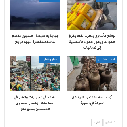
واقع مأساوي بتعز.. الغلاء يفرغ
جباية بلا صيانة.. السيول تقطع
الموائد ويحول المواد الأساسية
سائلة المقاطرة لليوم الرابع
إلى كماليات
أخبار وتقارير
أخبار وتقارير
أزمة المشتقات والغاز تشل
نشاط في الجبايات وفشل في
الحركة في المهرة ​
الخدمات.. إهمال صندوق
التحسين يخنق تعز
السابق
التالي