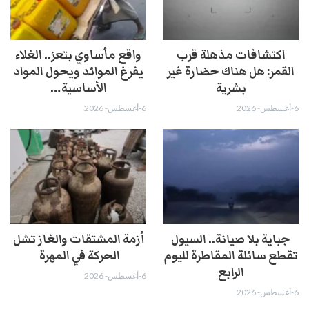
اكتشافات مذهلة قرب
واقع مأساوي بتعز.. الغلاء
القمر: هل هناك حضارة غير
يفرغ الموائد ويحول المواد
بشرية
الأساسية…
6-أغسطس- 2026
6-أغسطس- 2026
جباية بلا صيانة.. السيول
أزمة المشتقات والغاز تشل
تقطع سائلة المقاطرة لليوم
الحركة في المهرة ​
الرابع
6-أغسطس- 2026
6-أغسطس- 2026