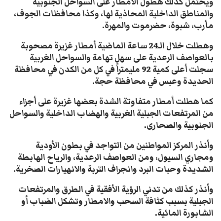
ويحتمل كذلك هطول الأمطار على السواحل الجنوبية
والمناطق الداخلية المحاذية لها، وكذا محافظات الجوف،
مأرب، شبوة، حضرموت والمهرة.
وهطلت خلال الـ24 ساعة الماضية أمطار غزيرة مصحوبة
بالعواصف الرعدية على سهل تهامة والسواحل الغربية
سجلت أعلى كمية 92 مليمتراً في كل من الكدن في محافظة
الحديدة وعبس في محافظة حجة.
كما هطلت أمطار متفاوتة الشدة بعضها غزيرة على أجزاء
من المرتفعات الجبلية الغربية والهضاب الداخلية والسواحل
الجنوبية والصحارى.
وأنذر المركز المواطنين من التواجد في بطون الأودية
ومجاري السيول، ومن العواصف الرعدية، والرياح الهابطة
الشديدة وحبات البرد وانجراف التربة والانهيارات الصخرية.
وأنذر كذلك من تدني الرؤية الأفقية في الطرق والمرتفعات
الجبلية بسبب كثافة السحب والامطار وتشكل الضباب أو
الشابورة المائية.