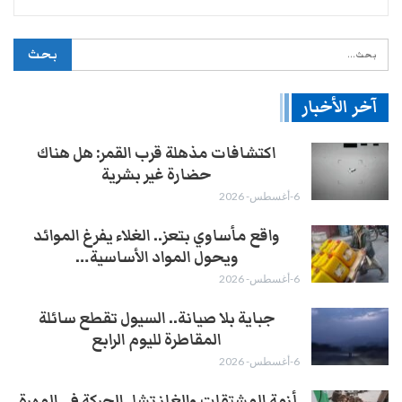
آخر الأخبار
اكتشافات مذهلة قرب القمر: هل هناك
حضارة غير بشرية
6-أغسطس- 2026
واقع مأساوي بتعز.. الغلاء يفرغ الموائد
ويحول المواد الأساسية…
6-أغسطس- 2026
جباية بلا صيانة.. السيول تقطع سائلة
المقاطرة لليوم الرابع
6-أغسطس- 2026
أزمة المشتقات والغاز تشل الحركة في المهرة ​