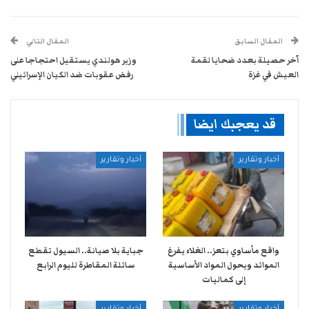
المقال السابق
المقال التالي
آخر حصيلة بعدد ضحايا لقمة
وزير هولندي يستقيل احتجاجا على
العيش في غزة
رفض عقوبات ضد الكيان الإسرائيلي
قد يعجبك ايضا
أخبار وتقارير
أخبار وتقارير
واقع مأساوي بتعز.. الغلاء يفرغ
جباية بلا صيانة.. السيول تقطع
الموائد ويحول المواد الأساسية
سائلة المقاطرة لليوم الرابع
إلى كماليات