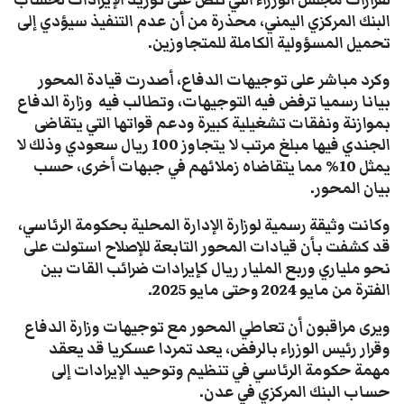
لقرارات مجلس الوزراء التي تنص على توريد الإيرادات لحساب
البنك المركزي اليمني، محذرة من أن عدم التنفيذ سيؤدي إلى
تحميل المسؤولية الكاملة للمتجاوزين.
وكرد مباشر على توجيهات الدفاع، أصدرت قيادة المحور
بيانا رسميا ترفض فيه التوجيهات، وتطالب فيه وزارة الدفاع
بموازنة ونفقات تشغيلية كبيرة ودعم قواتها التي يتقاضى
الجندي فيها مبلغ مرتب لا يتجاوز 100 ريال سعودي وذلك لا
يمثل 10% مما يتقاضاه زملائهم في جبهات أخرى، حسب
بيان المحور.
وكانت وثيقة رسمية لوزارة الإدارة المحلية بحكومة الرئاسي،
قد كشفت بأن قيادات المحور التابعة للإصلاح استولت على
نحو ملياري وربع المليار ريال كإيرادات ضرائب القات بين
الفترة من مايو 2024 وحتى مايو 2025.
ويرى مراقبون أن تعاطي المحور مع توجيهات وزارة الدفاع
وقرار رئيس الوزراء بالرفض، يعد تمردا عسكريا قد يعقد
مهمة حكومة الرئاسي في تنظيم وتوحيد الإيرادات إلى
حساب البنك المركزي في عدن.