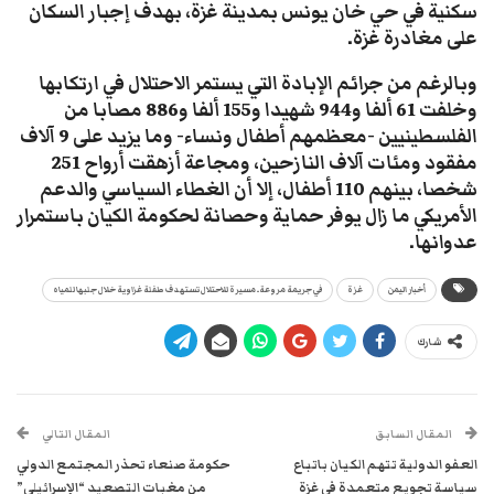
سكنية في حي خان يونس بمدينة غزة، بهدف إجبار السكان
على مغادرة غزة.
وبالرغم من جرائم الإبادة التي يستمر الاحتلال في ارتكابها
وخلفت 61 ألفا و944 شهيدا و155 ألفا و886 مصابا من
الفلسطينيين -معظمهم أطفال ونساء- وما يزيد على 9 آلاف
مفقود ومئات آلاف النازحين، ومجاعة أزهقت أرواح 251
شخصا، بينهم 110 أطفال، إلا أن الغطاء السياسي والدعم
الأمريكي ما زال يوفر حماية وحصانة لحكومة الكيان باستمرار
عدوانها.
أخبار اليمن
غزة
في جريمة مروعة.. مسيرة للاحتلال تستهدف طفلة غزاوية خلال جلبها للمياه
شارك
المقال السابق
المقال التالي
العفو الدولية تتهم الكيان باتباع
حكومة صنعاء تحذر المجتمع الدولي
سياسة تجويع متعمدة في غزة
من مغبات التصعيد “الإسرائيلي”