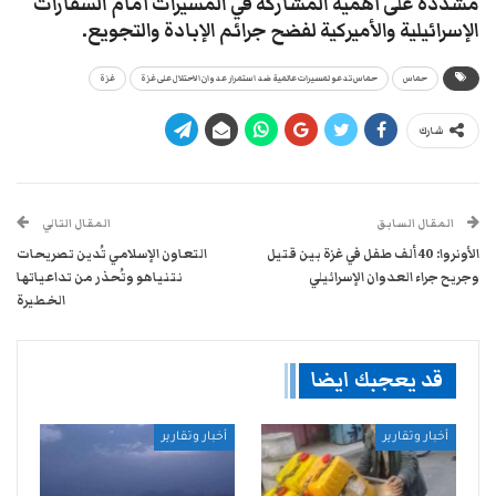
مشددة على أهمية المشاركة في المسيرات أمام السفارات
الإسرائيلية والأميركية لفضح جرائم الإبادة والتجويع.
حماس
حماس تدعو لمسيرات عالمية ضد استمرار عدوان الاحتلال على غزة
غزة
شارك
المقال السابق
المقال التالي
الأونروا: 40 ألف طفل في غزة بين قتيل
التعاون الإسلامي تُدين تصريحات
وجريح جراء العدوان الإسرائيلي
نتنياهو وتُحذر من تداعياتها
الخطيرة
قد يعجبك ايضا
أخبار وتقارير
أخبار وتقارير