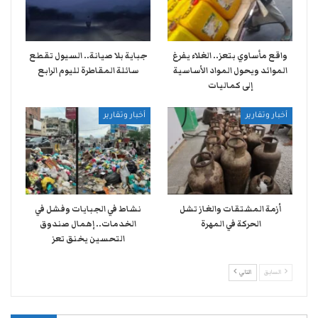
واقع مأساوي بتعز.. الغلاء يفرغ
جباية بلا صيانة.. السيول تقطع
الموائد ويحول المواد الأساسية
سائلة المقاطرة لليوم الرابع
إلى كماليات
أخبار وتقارير
أخبار وتقارير
أزمة المشتقات والغاز تشل
نشاط في الجبايات وفشل في
الحركة في المهرة ​
الخدمات.. إهمال صندوق
التحسين يخنق تعز
السابق
التالي