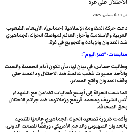
الاحتلال على غزة
في
13-أغسطس- 2025
دعت حركة المقاومة الإسلامية (حماس)، الأربعاء، الشعوب
العربية والإسلامية وأحرار العالم لمواصلة الحراك الجماهيري
ضد العدوان والإبادة والتجويع في غزة
.
متابعات-“تعز اليوم”:
وطالبت حماس، في بيان لها، بأن تكون أيام الجمعة والسبت
والأحد مسيرات غضب عالمية ضد الاحتلال وداعميه حتى
وقف العدوان وفتح المعابر.
كما دعت الحركة إلى أوسع فعاليات تضامن مع الشهداء
أنس الشريف ومحمد قريقع وزملائهما ضد جرائم الاحتلال
بحق الصحافة.
وأكدت ضرورة تصعيد الحراك الجماهيري عالميًا للتنديد
بالعدوان الصهيوني والدعم الأمريكي، ورفضًا للصمت الدولي،