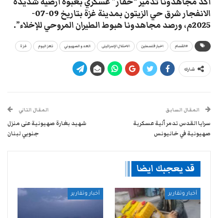
أكد مجاهدونا تدمير “حفّار” عسكري بعبوة أرضية شديدة
الانفجار شرق حي الزيتون بمدينة غزة بتاريخ 09-07-
2025م، ورصد مجاهدونا هبوط الطيران المروحي للإخلاء”.
#القسام
اخبار فلسطين
الاحتلال الإسرائيلى
العدو الصهيوني
تعز اليوم
غزة
شارك
المقال السابق
المقال التالي
سرايا القدس تدمر آلية عسكرية
شهيد بغارة صهيونية على منزل
صهيونية في خانيونس
جنوبي لبنان
قد يعجبك ايضا
أخبار وتقارير
أخبار وتقارير