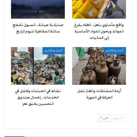
واقع مأساوي بتعز.. الغلاء يفرغ
جباية بلا صيانة.. السيول تقطع
الموائد ويحول المواد الأساسية
سائلة المقاطرة لليوم الرابع
إلى كماليات
أخبار وتقارير
أخبار وتقارير
أزمة المشتقات والغاز تشل
نشاط في الجبايات وفشل في
الحركة في المهرة ​
الخدمات.. إهمال صندوق
التحسين يخنق تعز
السابق
التالي