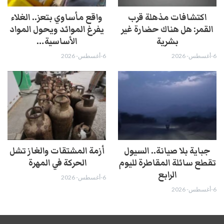
اكتشافات مذهلة قرب
واقع مأساوي بتعز.. الغلاء
القمر: هل هناك حضارة غير
يفرغ الموائد ويحول المواد
بشرية
الأساسية…
6-أغسطس- 2026
6-أغسطس- 2026
جباية بلا صيانة.. السيول
أزمة المشتقات والغاز تشل
تقطع سائلة المقاطرة لليوم
الحركة في المهرة ​
الرابع
6-أغسطس- 2026
6-أغسطس- 2026