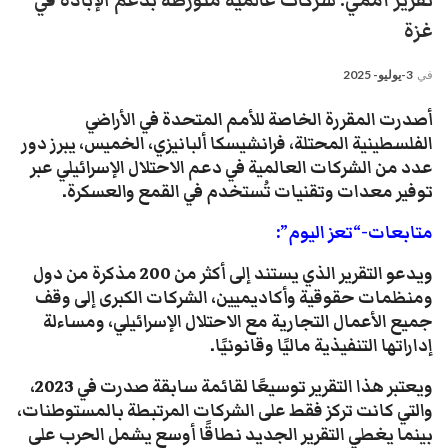
تقرير أممي: شركات عالمية متورطة بدعم الإبادة في
غزة
في
3-يوليو- 2025
أصدرت المقررة الخاصة للأمم المتحدة في الأراضي
الفلسطينية المحتلة، فرانشيسكا ألبانيزي، الخميس، يبرز دور
عدد من الشركات العالمية في دعم الاحتلال الإسرائيلي عبر
توفير معدات وتقنيات تُستخدم في القمع والعسكرة
.
متابعات-“تعز اليوم”:
ويدعو التقرير الذي يستند إلى أكثر من 200 مذكرة من دول
ومنظمات حقوقية وأكاديميين، الشركات الكبرى إلى وقف
جميع الأعمال التجارية مع الاحتلال الإسرائيلي، ومساءلة
إداراتها التنفيذية ماليًا وقانونيًا.
ويعتبر هذا التقرير توسيعًا لقائمة سابقة صدرت في 2023،
والتي كانت تركز فقط على الشركات المرتبطة بالمستوطنات،
بينما يغطي التقرير الجديد نطاقًا أوسع يشمل الحرب على