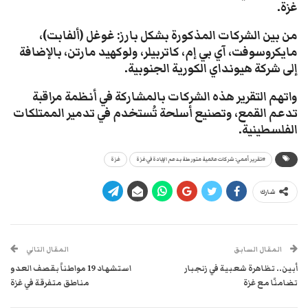
غزة.
من بين الشركات المذكورة بشكل بارز: غوغل (ألفابت)،
مايكروسوفت، آي بي إم، كاتربيلر، ولوكهيد مارتن، بالإضافة
إلى شركة هيونداي الكورية الجنوبية.
واتهم التقرير هذه الشركات بالمشاركة في أنظمة مراقبة
تدعم القمع، وتصنيع أسلحة تُستخدم في تدمير الممتلكات
الفلسطينية.
#تقرير أممي: شركات عالمية متورطة بدعم الإبادة في غزة
غزة
شارك
المقال السابق
المقال التالي
أبين.. تظاهرة شعبية في زنجبار
استشهاد 19 مواطناً بقصف العدو
تضامنًا مع غزة
مناطق متفرقة في غزة