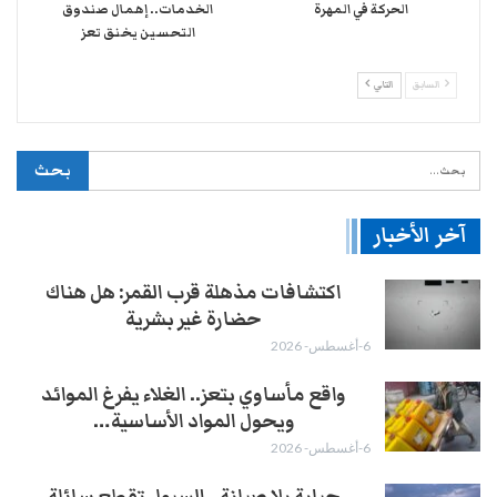
الحركة في المهرة ​
الخدمات.. إهمال صندوق
التحسين يخنق تعز
السابق
التالي
آخر الأخبار
اكتشافات مذهلة قرب القمر: هل هناك
حضارة غير بشرية
6-أغسطس- 2026
واقع مأساوي بتعز.. الغلاء يفرغ الموائد
ويحول المواد الأساسية…
6-أغسطس- 2026
جباية بلا صيانة.. السيول تقطع سائلة