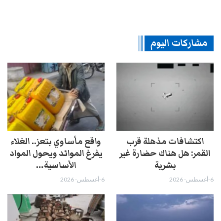
مشاركات اليوم
اكتشافات مذهلة قرب
واقع مأساوي بتعز.. الغلاء
القمر: هل هناك حضارة غير
يفرغ الموائد ويحول المواد
بشرية
الأساسية…
6-أغسطس- 2026
6-أغسطس- 2026