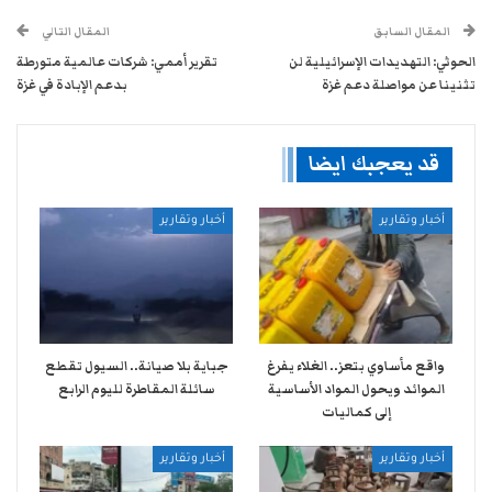
المقال السابق
المقال التالي
الحوثي: التهديدات الإسرائيلية لن
تقرير أممي: شركات عالمية متورطة
تثنينا عن مواصلة دعم غزة
بدعم الإبادة في غزة
قد يعجبك ايضا
أخبار وتقارير
أخبار وتقارير
واقع مأساوي بتعز.. الغلاء يفرغ
جباية بلا صيانة.. السيول تقطع
الموائد ويحول المواد الأساسية
سائلة المقاطرة لليوم الرابع
إلى كماليات
أخبار وتقارير
أخبار وتقارير