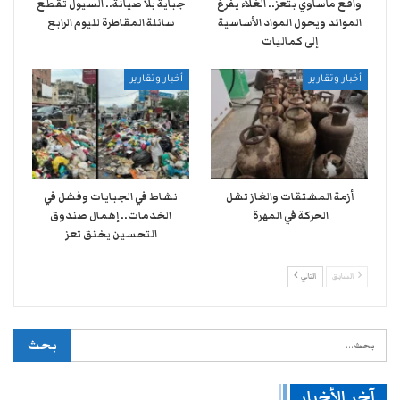
واقع مأساوي بتعز.. الغلاء يفرغ
جباية بلا صيانة.. السيول تقطع
الموائد ويحول المواد الأساسية
سائلة المقاطرة لليوم الرابع
إلى كماليات
أخبار وتقارير
أخبار وتقارير
أزمة المشتقات والغاز تشل
نشاط في الجبايات وفشل في
الحركة في المهرة ​
الخدمات.. إهمال صندوق
التحسين يخنق تعز
السابق
التالي
آخر الأخبار