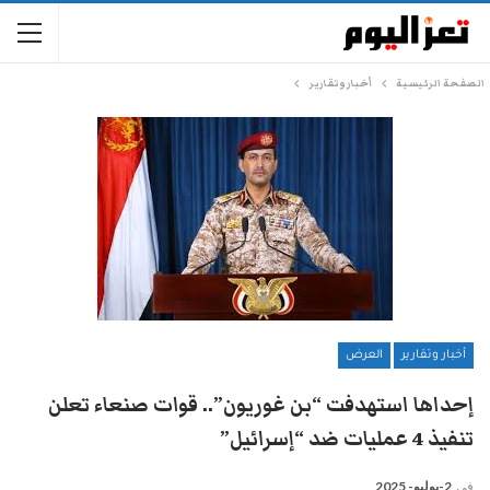
الصفحة الرئيسية
أخبار وتقارير
أخبار وتقارير
العرض
إحداها استهدفت “بن غوريون”.. قوات صنعاء تعلن
تنفيذ 4 عمليات ضد “إسرائيل”
في
2-يوليو- 2025