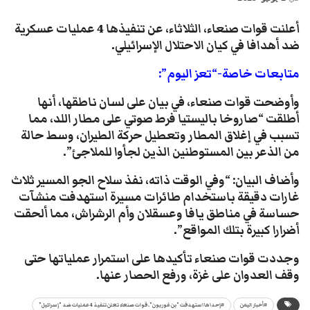
أعلنت قوات صنعاء، الثلاثاء، عن تنفيذها
4
عمليات عسكرية
ضد أهدافا في كيان الاحتلال الإسرائيلي.
متابعات خاصة-“تعز اليوم”:
وأوضحت قوات صنعاء، في بيان على لسان ناطقها، أنها
أطلقت “صاروخا باليستيا فرط صوتي على مطار اللد، مما
تسبب في إغلاق المطار وتعطيل حركة الطيران، وسط حالة
من الذعر بين المستوطنين الذين لجأوا للملاجئ”.
وأضاف البيان: “وفي الوقت ذاته، نفذ سلاح الجو المسير ثلاث
غارات دقيقة باستخدام طائرات مسيرة استهدفت منشآت
حساسة في مناطق يافا وعسقلان وأم الرشراش، مما ألحقت
أضرارا كبيرة بتلك المواقع”.
وجددت قوات صنعاء تأكيدها على استمرار عملياتها حتى
وقف العدوان على غزة، ورفع الحصار عنها.
#أخبار اليمن
#إحداها استهدفت "بن غوريون".. قوات صنعاء تعلن تنفيذ 4 عمليات ضد "إسرائيل"