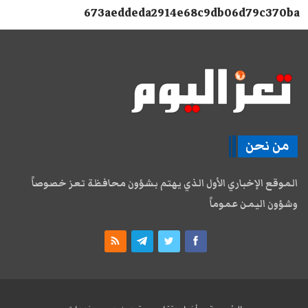
673aeddeda2914e68c9db06d79c370ba
من نحن
الموقع الإخباري الأول الذي يهتم بشؤون محافظة تعز خصوصاً
وشؤون اليمن عموماً