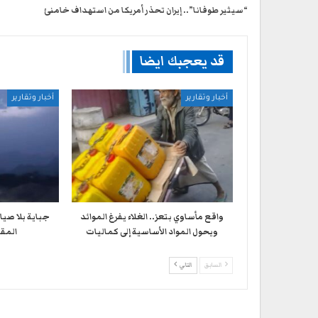
“سيثير طوفانا”.. إيران تحذر أمريكا من استهداف خامنئ
قد يعجبك ايضا
أخبار وتقارير
أخبار وتقارير
واقع مأساوي بتعز.. الغلاء يفرغ الموائد
جباية بلا صيا
ويحول المواد الأساسية إلى كماليات
المقا
السابق
التالي