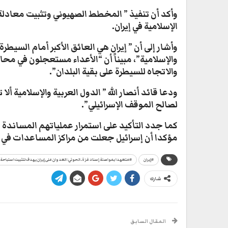
وأكد أن تنفيذ ” المخطط الصهيوني وتثبيت معادلة
الإسلامية في إيران.
وأشار إلى أن ” إيران هي العائق الأكبر أمام السيطرة
والإسلامية”، مبيناً أن “الأعداء مستعجلون في مح
والاتجاه للسيطرة على بقية البلدان”.
ودعا قائد أنصار الله ” الدول العربية والإسلامية أل
لصالح الموقف الإسرائيلي”.
كما جدد التأكيد على استمرار عملياتهم المساندة 
مؤكدا أن إسرائيل جعلت من مراكز المساعدات في غز
#إيران
#متعهدا بمواصلة إسناد غزة.. الحوثي: العدوان على إيران يهدف لتثبيت استباحة
شارك
المقال السابق