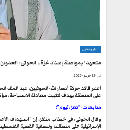
أخبار وتقارير
متعهدا بمواصلة إسناد غزة.. الحوثي: العدوان
في
19-يونيو- 2025
أعتبر قائد حركة أنصار الله-الحوثيين، عبد الملك ا
على المنطقة يهدف لتثبيت معادلة الاستباحة، مؤكد
متابعات-“تعز اليوم”:
وقال الحوثي، في خطاب متلفز، إن “استهداف الأعداء
الإسرائيلية على منطقتنا ولتصفية القضية الفلسطيني