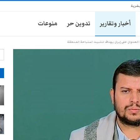
بشرية
أخبار وتقارير
تدوين حر
منوعات
 العدوان على إيران يهدف لتثبيت استباحة المنطقة
آ
انتشار أمني في تعز يثير مخاوف
الأهالي من حملات تضييق جديدة
28-يوليو- 2026
موكب محافظ تعز يدهس طفلاً
ويتركه في العناية المركزة
28-يوليو- 2026