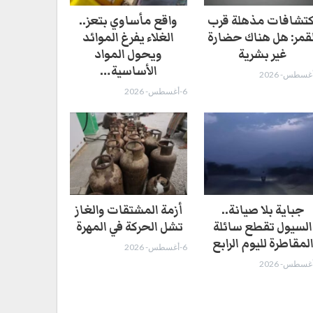
كتشافات مذهلة قرب
واقع مأساوي بتعز..
لقمر: هل هناك حضارة
الغلاء يفرغ الموائد
غير بشرية
ويحول المواد
الأساسية…
6-أغسطس- 2026
جباية بلا صيانة..
أزمة المشتقات والغاز
السيول تقطع سائلة
تشل الحركة في المهرة ​
لمقاطرة لليوم الرابع
6-أغسطس- 2026