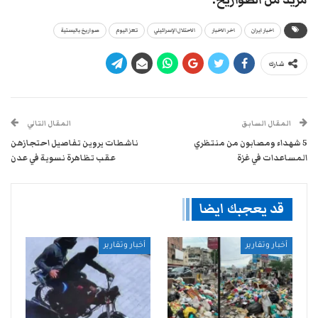
اخبار ايران
اخر الاخبار
الاحتلال الإسرائيلي
تعز اليوم
صواريخ باليستية
شارك
المقال السابق
المقال التالي
5 شهداء ومصابون من منتظري
ناشطات يروين تفاصيل احتجازهن
المساعدات في غزة
عقب تظاهرة نسوية في عدن
قد يعجبك ايضا
أخبار وتقارير
أخبار وتقارير