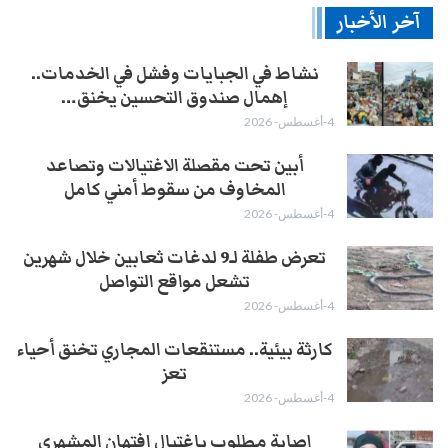
آخر الأخبار
نشاط في الجبايات وفشل في الخدمات..
إهمال صندوق التحسين يخنق…
4-أغسطس- 2026
أبين تحت مقصلة الاغتيالات وتصاعد
المخاوف من سقوط أمني كامل
4-أغسطس- 2026
تعرض طفلة لـ9 لدغات ثعابين خلال شهرين
تشعل مواقع التواصل
4-أغسطس- 2026
كارثة بيئية.. مستنقعات المجاري تخنق أحياء
تعز
4-أغسطس- 2026
إصابة مطلوب باغتيال افتِهان المشهري