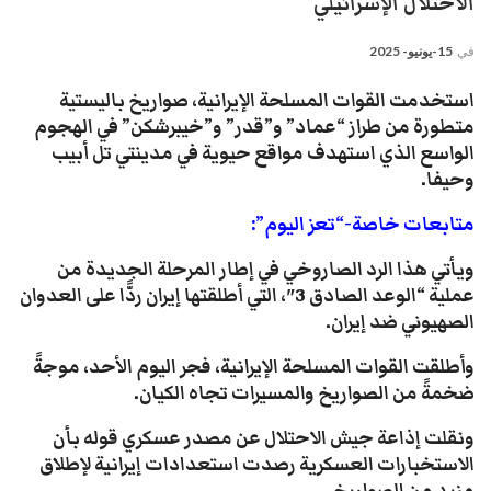
الاحتلال الإسرائيلي
في
15-يونيو- 2025
استخدمت القوات المسلحة الإيرانية، صواريخ باليستية
متطورة من طراز “عماد” و”قدر” و”خيبرشكن” في الهجوم
الواسع الذي استهدف مواقع حيوية في مدينتي تل أبيب
وحيفا.
متابعات خاصة-“تعز اليوم”:
ويأتي هذا الرد الصاروخي في إطار المرحلة الجديدة من
عملية “الوعد الصادق 3″، التي أطلقتها إيران ردًّا على العدوان
الصهيوني ضد إيران.
وأطلقت القوات المسلحة الإيرانية، فجر اليوم الأحد، موجةً
ضخمةً من الصواريخ والمسيرات تجاه الكيان.
ونقلت إذاعة جيش الاحتلال عن مصدر عسكري قوله بأن
الاستخبارات العسكرية رصدت استعدادات إيرانية لإطلاق
مزيد من الصواريخ.