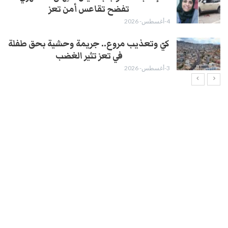
تفضح تقاعس أمن تعز
4-أغسطس- 2026
كيّ وتعذيب مروع.. جريمة وحشية بحق طفلة
في تعز تثير الغضب
3-أغسطس- 2026