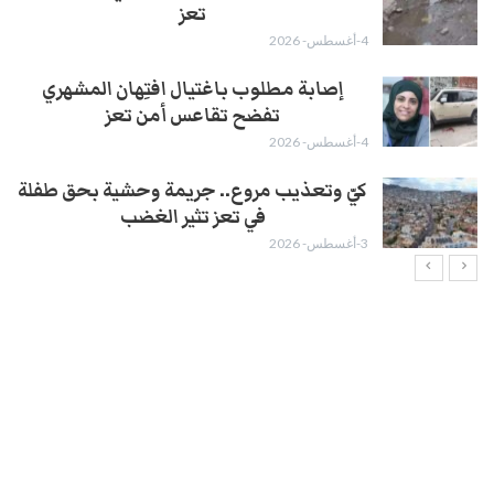
تعز
4-أغسطس- 2026
إصابة مطلوب باغتيال افتِهان المشهري
تفضح تقاعس أمن تعز
4-أغسطس- 2026
كيّ وتعذيب مروع.. جريمة وحشية بحق طفلة
في تعز تثير الغضب
3-أغسطس- 2026