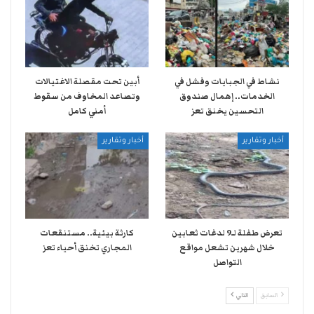
نشاط في الجبايات وفشل في
أبين تحت مقصلة الاغتيالات
الخدمات.. إهمال صندوق
وتصاعد المخاوف من سقوط
التحسين يخنق تعز
أمني كامل
أخبار وتقارير
أخبار وتقارير
تعرض طفلة لـ9 لدغات ثعابين
كارثة بيئية.. مستنقعات
خلال شهرين تشعل مواقع
المجاري تخنق أحياء تعز
التواصل
السابق
التالي