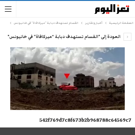
الصفحة الرئيسية
أخبار وتقارير
القسام تستهدف دبابة “ميركافاة” في خانيونس
العودة إلى "القسام تستهدف دبابة “ميركافاة” في خانيونس"
542f769d7c8f673b2b968788c64569c7