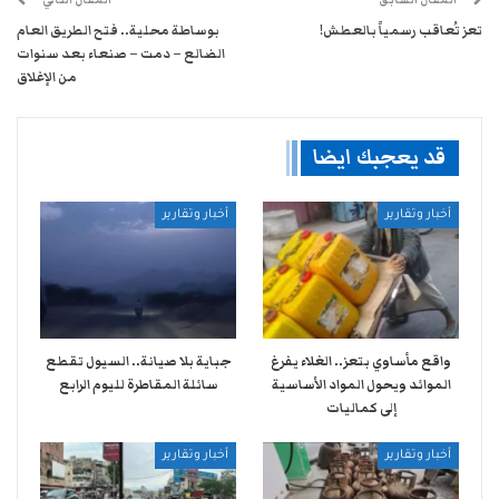
تعز تُعاقب رسمياً بالعطش!
بوساطة محلية.. فتح الطريق العام
الضالع – دمت – صنعاء بعد سنوات
من الإغلاق
قد يعجبك ايضا
أخبار وتقارير
أخبار وتقارير
واقع مأساوي بتعز.. الغلاء يفرغ
جباية بلا صيانة.. السيول تقطع
الموائد ويحول المواد الأساسية
سائلة المقاطرة لليوم الرابع
إلى كماليات
أخبار وتقارير
أخبار وتقارير