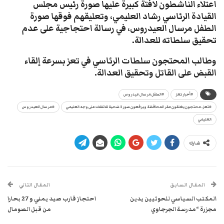
اعتلاء الناشطون لافتة كبيرة عليها صورة رئيس مجلس
القيادة الرئاسي رشاد العليمي، وتعليقهم فوقها صورة
الطفل مرسال العيدروس، في رسالة احتجاجية على عدم
تحقيق سلطاته للعدالة.
وطالب المحتجون سلطات الرئاسي في تعز بسرعة إلقاء
القبض على القاتل وتحقيق العدالة.
#أخبار تعز
#الطفل مرسال عيدروس
#تعز.. محتجون يغلقون مقر المحافظة ويرفعون صورة ضحية للانفلات على وجه العليمي
#مرسال العيدروس
العليمي
شارك
المقال السابق
المقال التالي
المكتب السياسي للحوثيين يدين
احتجاز قارب صيد يمني و 27 بحارا
مجزرة “مدرسة الجرجاوي
من قبل الصومال