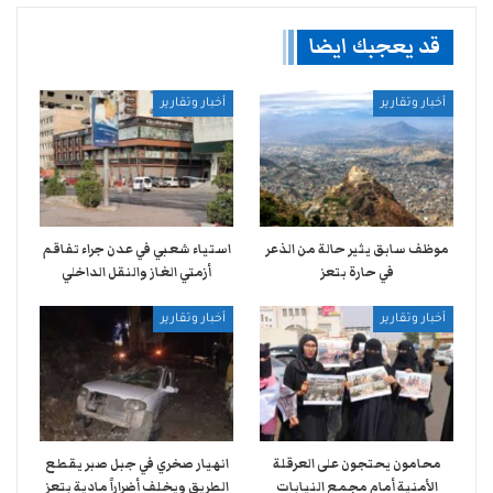
قد يعجبك ايضا
أخبار وتقارير
أخبار وتقارير
موظف سابق يثير حالة من الذعر
استياء شعبي في عدن جراء تفاقم
في حارة بتعز
أزمتي الغاز والنقل الداخلي
أخبار وتقارير
أخبار وتقارير
محامون يحتجون على العرقلة
انهيار صخري في جبل صبر يقطع
الأمنية أمام مجمع النيابات
الطريق ويخلف أضراراً مادية بتعز