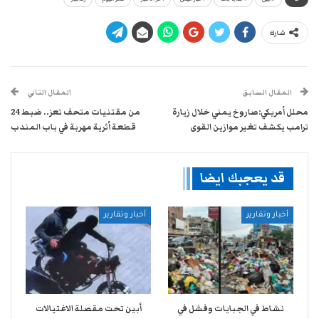
شارك
المقال السابق
المقال التالي
محلل أمريكي:صاروخ يمني خلال زيارة
من مقتنيات متحف تعز.. ضبط 24
ترامب يكشف تغير موازين القوى
قطعة أثرية مهربة في باب المندب
قد يعجبك ايضا
أخبار وتقارير
أخبار وتقارير
نشاط في الجبايات وفشل في
أبين تحت مقصلة الاغتيالات