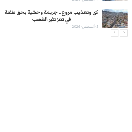
كيّ وتعذيب مروع.. جريمة وحشية بحق طفلة
في تعز تثير الغضب
3-أغسطس- 2026