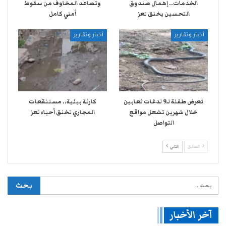
الخدمات.. إهمال صندوق
وتصاعد المخاوف من سقوط
التحسين يخنق تعز
أمني كامل
أخبار وتقارير
أخبار وتقارير
تعرض طفلة لـ9 لدغات ثعابين
كارثة بيئية.. مستنقعات
خلال شهرين تشعل مواقع
المجاري تخنق أحياء تعز
التواصل
السابق
التالي
آخر الأخبار