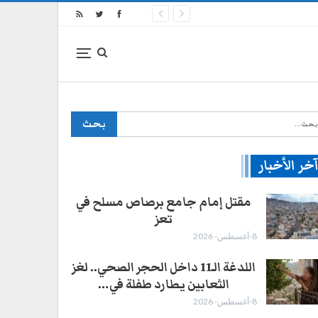
خر الأخبار
مقتل إمام جامع برصاص مسلح في
تعز
8-أغسطس- 2026
اللدغة الـ11 داخل الحجر الصحي.. لغز
الثعابين يطارد طفلة في…
8-أغسطس- 2026