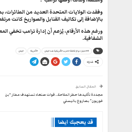
ومكلفة، ولذلك أوقفها ترامب”.
بالإضافة إلى تكاليف القنابل والصواريخ كانت مرتف
ورغم هذه الأرقام، يُزعم أن إدارة ترامب تخفي ال
الشفافية.
#8 مليار دولار تكلفة الحرب الأمريكية ضد اليمن
#أمريكا
اليمن
شارك
المقال السابق
مجددة تأكيدها حظر الملاحة.. قوات صنعاء تستهدف مطار “بن
غوريون” بصاروخ باليستي
قد يعجبك ايضا