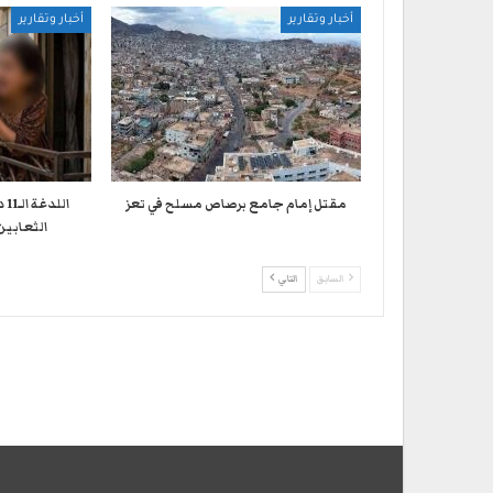
أخبار وتقارير
أخبار وتقارير
مقتل إمام جامع برصاص مسلح في تعز
ال
الثعابين
السابق
التالي