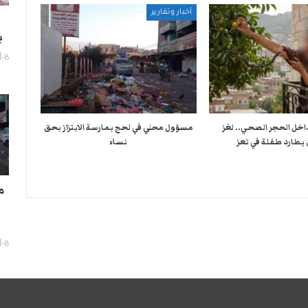
أخبار وتقارير
ب
8-أغسطس- 2026
لدغة الـ11 داخل الحجر الصحي.. لغز
مسؤول محلي في لحج بمارسة الابتزاز بحق
 يطارد طفلة في تعز
نساء
م
8-أغسطس- 2026