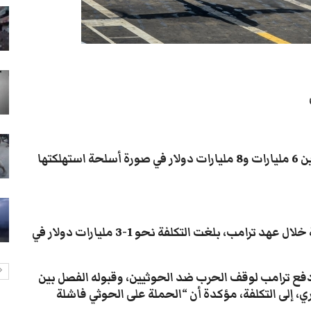
شاب يمني يثير الذهول برفع خزان
وزن 100 كيلو باستخدام فكه
28-يوليو- 2026
انتشار أمني في تعز يثير مخاوف
الأهالي من حملات تضييق جديدة
28-يوليو- 2026
موكب محافظ تعز يدهس طفلاً
ويتركه في العناية المركزة
قدرت تقارير كلفة الحرب الأميركية على اليمن بما بين 6 مليارات و8 مليارات دولار في صورة أسلحة استهلكتها
28-يوليو- 2026
سيول تعز تجرف الممتلكات وتقتل
مسنة في جبل حبشي
وبحسب تقرير لصحيفة العربي الجديد، فإن التكلفة خلال عهد ترامب، بلغت التكلفة نحو 1-3 مليارات دولار في
28-يوليو- 2026
ع ترامب لوقف الحرب ضد الحوثيين، وقبوله الفصل بين
 إلى التكلفة، مؤكدة أن “الحملة على الحوثي فاشلة