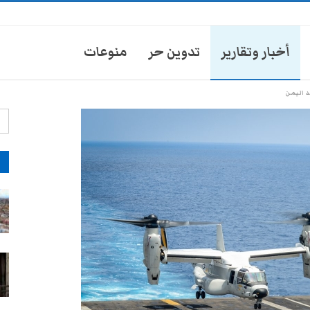
أخبار وتقارير
تدوين حر
منوعات
آ
شرطة تعز تشن حملة سحب
للمركبات لفرض جبابات جديدة
28-يوليو- 2026
ضرائب سلطات تعز تُشعل إضراباً
لسائقي الدواجن
28-يوليو- 2026