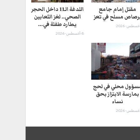
مقتل إمام جامع
اللدغة الـ11 داخل الحجر
رصاص مسلح في تعز
الصحي.. لغز الثعابين
يطارد طفلة في…
8-أغسطس- 2026
سؤول محلي في لحج
بمارسة الابتزاز بحق
نساء