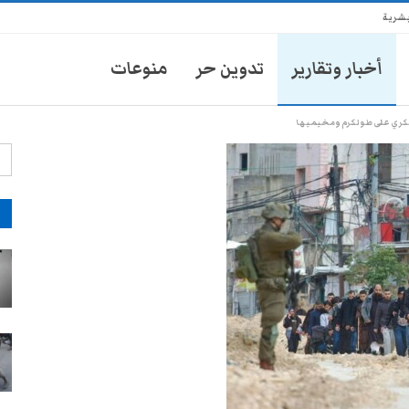
بشرية
أخبار وتقارير
تدوين حر
منوعات
كري على طولكرم ومخيميها
آ
انتشار أمني في تعز يثير مخاوف
الأهالي من حملات تضييق جديدة
28-يوليو- 2026
موكب محافظ تعز يدهس طفلاً
ويتركه في العناية المركزة
28-يوليو- 2026