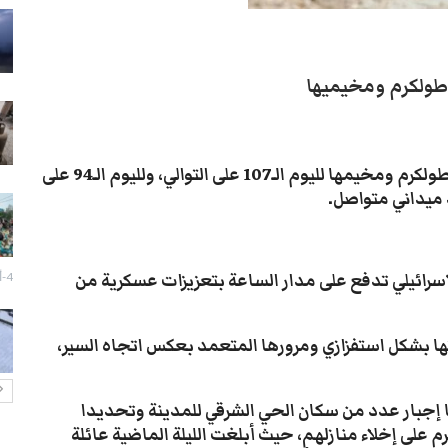
سيول تعز تجرف الممتلكات وتقتل
مسنة في جبل حبشي
28-يوليو- 2026
طولكرم ومخيميها
تزايد انتشار الكلاب الضالة بتعز يثير
قلق السكان
27-يوليو- 2026
تواصل قوات العدو الإسرائيلي عدوانها على مدينة طولكرم ومخيمها لليوم الـ107 على التوالي، ولليوم الـ94 على
يداني متواصل.
إزالة صور الزُبيدي تفجر اشتباكات
مسلحة وحالة توتر في عدن
27-يوليو- 2026
لإسرائيلي تدفع على مدار الساعة بتعزيزات عسكرية من
4-أغسطس- 2026
تعز: احتجاج لبائعي الدجاج رفضاً
لفرض رسوم غير قانونية
ها بشكل استفزازي ومرورها المتعمد بعكس اتجاه السير،
27-يوليو- 2026
ا إجبار عدد من سكان الحي الشرقي للمدينة وتحديدا
 على إخلاء منازلهم، حيث أبلغت الليلة الماضية عائلة