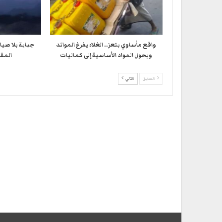
واقع مأساوي بتعز.. الغلاء يفرغ الموائد
جباية بلا صيا
ويحول المواد الأساسية إلى كماليات
المقا
السابق
التالي