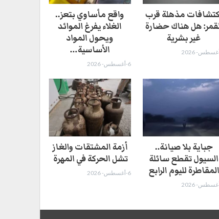
كتشافات مذهلة قرب
واقع مأساوي بتعز..
لقمر: هل هناك حضارة
الغلاء يفرغ الموائد
غير بشرية
ويحول المواد
الأساسية…
6-أغسطس- 2026
جباية بلا صيانة..
أزمة المشتقات والغاز
السيول تقطع سائلة
تشل الحركة في المهرة ​
لمقاطرة لليوم الرابع
6-أغسطس- 2026