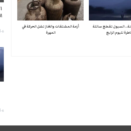
ا
ا
نة.. السيول تقطع سائلة
أزمة المشتقات والغاز تشل الحركة في
6-أغسطس- 2026
طرة لليوم الرابع
المهرة ​
ا
6-أغسطس- 2026