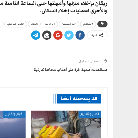
زيقان بإخلاء منزلها وأمهلتها حتى الساعة الثامنة 
والأخرى لعمليات إخلاء السكان.
#طولكرم
اخبار فلسطين
اخر الاخبار
اعتداء
العدو الاسرائيلي
ت
شارك
المقال السابق
منظمات أممية: غزة على أعتاب مجاعة كارثية
قد يعجبك ايضا
أخبار وتقارير
أخبار وتقارير