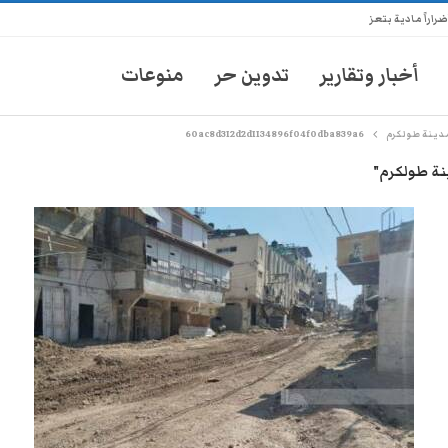
راً مادية بتعز
أخبار وتقارير
تدوين حر
منوعات
مدينة طولكرم
60ac8d312d2d1134896f04f0dba839a6
نة طولكرم"