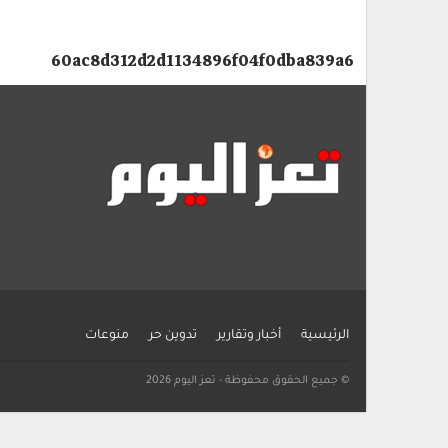
60ac8d312d2d1134896f04f0dba839a6
الرئيسية
أخبار وتقارير
تدوين حر
منوعات
© جميع الحقوق محفوظة - تعز اليوم 2026