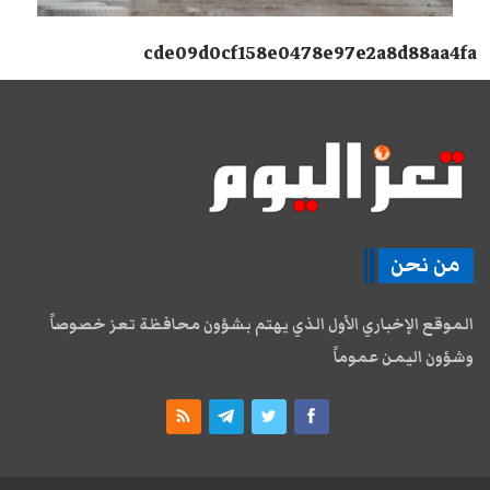
cde09d0cf158e0478e97e2a8d88aa4fa
من نحن
الموقع الإخباري الأول الذي يهتم بشؤون محافظة تعز خصوصاً
وشؤون اليمن عموماً