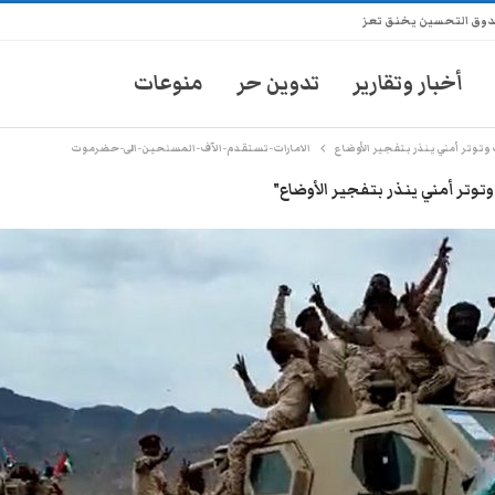
ندوق التحسين يخنق تعز
أخبار وتقارير
تدوين حر
منوعات
توتر أمني ينذر بتفجير الأوضاع
الامارات-تستقدم-الآف-المسلحين-الى-حضرموت
تر أمني ينذر بتفجير الأوضاع"