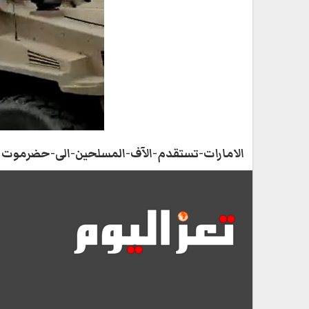
الامارات-تستقدم-الآف-المسلحين-الى-حضرموت