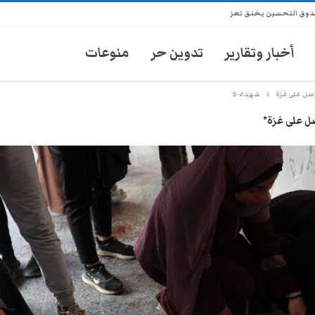
ندوق التحسين يخنق تعز
أخبار وتقارير
تدوين حر
منوعات
صل على غزة
شهداء-2
ل على غزة"