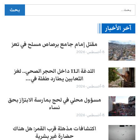
آخر الأخبار
مقتل إمام جامع برصاص مسلح في تعز
8-أغسطس- 2026
اللدغة الـ11 داخل الحجر الصحي.. لغز
الثعابين يطارد طفلة في…
8-أغسطس- 2026
مسؤول محلي في لحج بمارسة الابتزاز بحق
نساء
8-أغسطس- 2026
اكتشافات مذهلة قرب القمر: هل هناك
حضارة غير بشرية