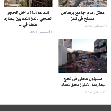
مقتل إمام جامع برصاص
اللدغة الـ11 داخل الحجر
مسلح في تعز
الصحي.. لغز الثعابين يطارد
طفلة في…
8-أغسطس- 2026
8-أغسطس- 2026
مسؤول محلي في لحج
بمارسة الابتزاز بحق نساء
8-أغسطس- 2026