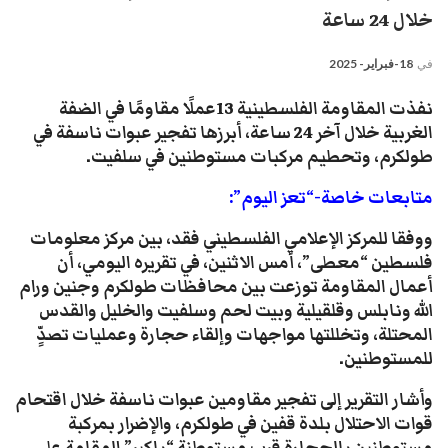
خلال 24 ساعة
في
18-فبراير- 2025
نفذت المقاومة الفلسطينية 13عملًا مقاومًا في الضفة
الغربية خلال آخر 24 ساعة، أبرزها تفجير عبوات ناسفة في
طولكرم، وتحطيم مركبات مستوطنين في سلفيت.
متابعات خاصة-“تعز اليوم”:
ووفقا للمركز الإعلامي الفلسطيني فقد، بين مركز معلومات
فلسطين “معطى”، أمس الاثنين، في تقريره اليومي، أن
أعمال المقاومة توزعت بين محافظات طولكرم وجنين ورام
الله ونابلس وقلقيلية وبيت لحم وسلفيت والخليل والقدس
المحتلة، وتخللتها مواجهات وإلقاء حجارة وعمليات تصدٍّ
للمستوطنين.
وأشار التقرير إلى تفجير مقاومين عبوات ناسفة خلال اقتحام
قوات الاحتلال بلدة قفين في طولكرم، والإضرار بمركبة