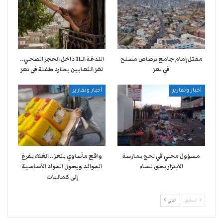
مقتل إمام جامع برصاص مسلح
اللدغة الـ11 داخل الحجر الصحي..
في تعز
لغز الثعابين يطارد طفلة في تعز
أخبار وتقارير
أخبار وتقارير
مسؤول محلي في لحج بمارسة
واقع مأساوي بتعز.. الغلاء يفرغ
الابتزاز بحق نساء
الموائد ويحول المواد الأساسية
إلى كماليات
السابق
التالي