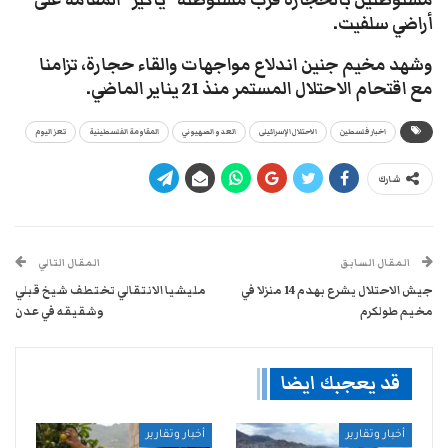
مستوطنين بالحجارة قرب مستوطنة “ياكير” المقامة على
أراضي سلفيت.
وشهد مخيم جنين اندلاع مواجهات والقاء حجارة، تزامنا
مع اقتحام الاحتلال المستمر منذ 21 يناير الماضي.
اخبار فلسطين
الاحتلال الإسرائيلى
العدو الصهيوني
المقاومة الفلسطينية
تعز اليوم
شارك
المقال السابق
المقال التالي
جيش الاحتلال يشرع بهدم 14 منزلا في
مليشيا الانتقالي تختطف شيخ قبلي
مخيم طولكرم
وشقيقه في عدن
قد يعجبك ايضا
أخبار وتقارير
أخبار وتقارير