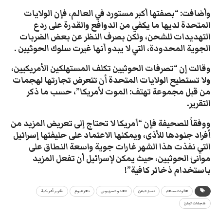
وأضافت: “بصفتها أكبر مستورد في العالم، فإن الولايات
المتحدة لديها ما يكفي من الدوافع والقدرة على ردع
التهديدات للشحن، ولكن بصرف النظر عن بعض الضربات
الجوية المحدودة، التي لا يبدو أنها غيرت سلوك الحوثيين .
وقالت إن “تصرفات الحوثيين تكلف المستهلكين الأمريكيين،
ولا تستطيع الولايات المتحدة أن تتعرض تجارتها لهجمات
من قبل مجموعة تهتف: الموت لأمريكا”، حسب ما ذكر
التقرير.
ووفقاً للصحيفة فإن “أمريكا لا تحتاج إلى تعريض المزيد من
أفراد جنودها للأذى، ويمكنها الاعتماد على حليفتها إسرائيل
التي نفذت هذا الشهر غارات جوية واسعة النطاق على
موانئ الحوثيين، حيث يمكن لإسرائيل أن تفعل المزيد
باستخدام ذخائر كافية”!
#قوات صنعاء
اخبار اليمن
العدو الصهيوني
تعز اليوم
تقارير أمريكية
هجمات اليمن