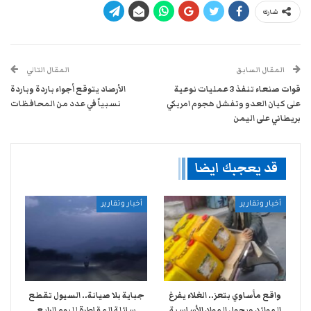
شارك
المقال السابق
المقال التالي
قوات صنعاء تنفذ 3 عمليات نوعية
الأرصاد يتوقع أجواء باردة وباردة
على كيان العدو وتفشل هجوم امريكي
نسبياً في عدد من المحافظات
بريطاني على اليمن
قد يعجبك ايضا
أخبار وتقارير
أخبار وتقارير
واقع مأساوي بتعز.. الغلاء يفرغ
جباية بلا صيانة.. السيول تقطع
الموائد ويحول المواد الأساسية
سائلة المقاطرة لليوم الرابع