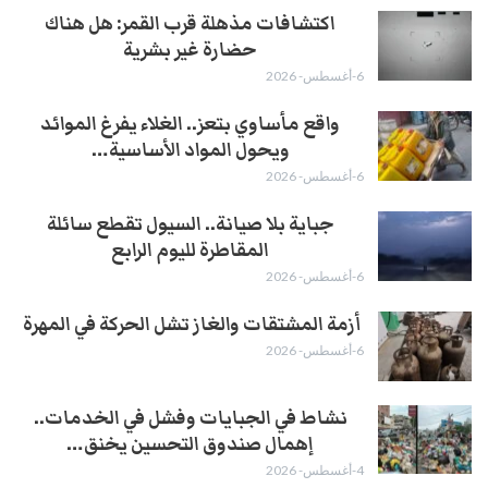
اكتشافات مذهلة قرب القمر: هل هناك
حضارة غير بشرية
6-أغسطس- 2026
واقع مأساوي بتعز.. الغلاء يفرغ الموائد
ويحول المواد الأساسية…
6-أغسطس- 2026
جباية بلا صيانة.. السيول تقطع سائلة
المقاطرة لليوم الرابع
6-أغسطس- 2026
أزمة المشتقات والغاز تشل الحركة في المهرة ​
6-أغسطس- 2026
نشاط في الجبايات وفشل في الخدمات..
إهمال صندوق التحسين يخنق…
4-أغسطس- 2026