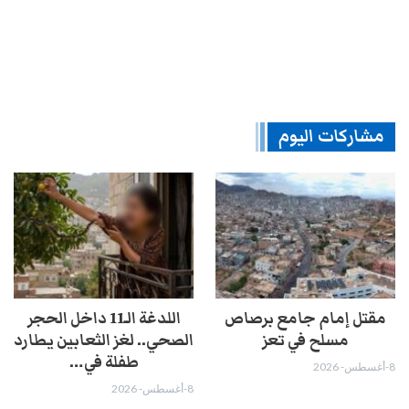
مشاركات اليوم
مقتل إمام جامع برصاص
اللدغة الـ11 داخل الحجر
مسلح في تعز
الصحي.. لغز الثعابين يطارد
طفلة في…
8-أغسطس- 2026
8-أغسطس- 2026