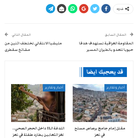
شارك
المقال السابق
المقال التالي
المقاومة العراقية تستهدف هدفا
مليشيا الانتقالي تختطف اثنين من
حيويا للعدو بالطيران المسير
مشائخ سقطرى
قد يعجبك ايضا
أخبار وتقارير
أخبار وتقارير
مقتل إمام جامع برصاص مسلح
اللدغة الـ11 داخل الحجر الصحي..
في تعز
لغز الثعابين يطارد طفلة في تعز