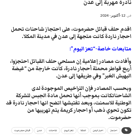
نادرة مهربة إلى عدن
في
12-أكتوبر- 2024
اقدم حلف قبائل حضرموت، على احتجاز شاحنات تحمل
احجار ناردة كانت متجهة إلى عدن في مدينة المكلا.
متابعات خاصة-“تعز اليوم”:
وأفادت مصادر إعلامية إن مسلحي حلف القبائل احتجزوا،
أربع قواطر محملة أحجار نادرة، كانت خارجة من “غيضة
البهيش الغبر” وفي طريقها إلى عدن.
وبحسب المصادر فإن التراخيص الموجودة لدى
الشاحناتكانت بموجب أنها تحمل مادة الجبس للشركة
الوطنية للاسمنت، وبعد تفتيشها اتضح انها احجار نادرة قد
تكون تحوي ذهب أو احجار كريمة يتم تهريبها من
حضرموت.
احتجاز
اخبار اليمن
المكلا
تعز اليوم
شاحنات
عدن
قبائل حضرموت