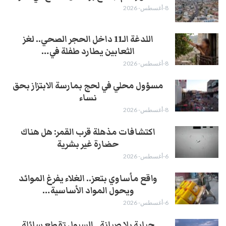
8-أغسطس- 2026
اللدغة الـ11 داخل الحجر الصحي.. لغز
الثعابين يطارد طفلة في…
8-أغسطس- 2026
مسؤول محلي في لحج بمارسة الابتزاز بحق
نساء
8-أغسطس- 2026
اكتشافات مذهلة قرب القمر: هل هناك
حضارة غير بشرية
6-أغسطس- 2026
واقع مأساوي بتعز.. الغلاء يفرغ الموائد
ويحول المواد الأساسية…
6-أغسطس- 2026
جباية بلا صيانة.. السيول تقطع سائلة