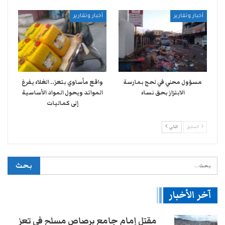
أخبار وتقارير
أخبار وتقارير
مسؤول محلي في لحج بمارسة
واقع مأساوي بتعز.. الغلاء يفرغ
الابتزاز بحق نساء
الموائد ويحول المواد الأساسية
إلى كماليات
السابق
التالي
آخر الأخبار
مقتل إمام جامع برصاص مسلح في تعز