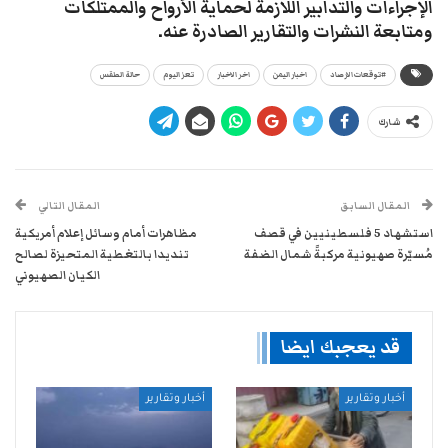
الإجراءات والتدابير اللازمة لحماية الأرواح والممتلكات
ومتابعة النشرات والتقارير الصادرة عنه.
#توقعات الارصاد
اخبار اليمن
اخر الاخبار
تعز اليوم
حالة الطقس
شارك
المقال السابق
المقال التالي
استشهاد 5 فلسطينيين في قصف
مظاهرات أمام وسائل إعلام أمريكية
مُسيّرة صهيونية مركبةً شمال الضفة
تنديدا بالتغطية المتحيزة لصالح
الكيان الصهيوني
قد يعجبك ايضا
أخبار وتقارير
أخبار وتقارير