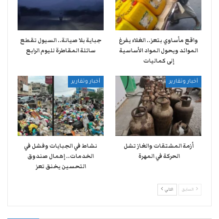
واقع مأساوي بتعز.. الغلاء يفرغ
جباية بلا صيانة.. السيول تقطع
الموائد ويحول المواد الأساسية
سائلة المقاطرة لليوم الرابع
إلى كماليات
أخبار وتقارير
أخبار وتقارير
أزمة المشتقات والغاز تشل
نشاط في الجبايات وفشل في
الحركة في المهرة ​
الخدمات.. إهمال صندوق
التحسين يخنق تعز
السابق
التالي