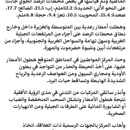
الماضية وتم قياسها في بعض محطات الرصد الجوي جاءت
على النحو الآتي: الحديدة: 52.2ملم، إب: 21.5، الضالع: 17.7،
صعدة: 15.4، المحويت: 10.5، تعز: 9.4، حجة: 6.8ملم.
وهطلت أمطار رعدية بين المتوسطة والغزيرة داخل وخارج
نطاق محطات الرصد على أجزاء من المرتفعات الجبلية
الغربية وسهل تهامة والسواحل الغربية والجنوبية، وأجزاء من
مرتفعات أبين وشبوة حضرموت والمهرة.
وحث المركز المواطنين في المناطق المتوقع هطول الأمطار
عليها، على أخذ الحيطة والحذر من التواجد في بطون
الأودية ومجاري السيول ومن العواصف الرعدية والرياح
الشديدة الهابطة وتساقط حبات البرد.
وأنذر سائقي المركبات من التدني في مدى الرؤية الأفقية
نتيجة هطول الأمطار وتشكل السحب المنخفضة والضباب
أو الشابورة المائية على الطرقات الجبلية ومن الانهيارات
الصخرية.
وأهاب المركز بالجهات الرسمية ذات العلاقة، اتخاذ