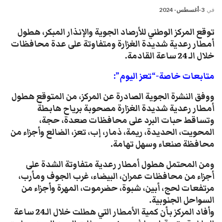
في
3-أغسطس- 2024
توقع المركز الوطني للأرصاد الجوية والإنذار المبكر، هطول
أمطار رعدية شديدة الغزارة ومتفاوتة على عدة محافظات
خلال الـ 24 ساعة القادمة.
متابعات خاصة-“تعز اليوم”:
ووفق النشرة الجوية الصادرة عن المركز، من المتوقع هطول
أمطار رعدية شديدة الغزارة مصحوبة برياح هابطة
وتساقط حبات البرد على محافظات صعدة، حجة،
المحويت، الحديدة، ريمة، ذمار، إب، تعز، الضالع وأجزاء من
محافظة صنعاء وسهل تهامة.
ومن المحتمل هطول أمطار رعدية متفاوتة الشدة على
أجزاء من محافظات عمران، البيضاء، غرب الجوف ومأرب،
مرتفعات لحج، أبين، شبوة، حضرموت، المهرة وأجزاء من
السواحل الجنوبية.
وأفاد المركز بأن كمية الأمطار التي هطلت خلال الـ24 ساعة