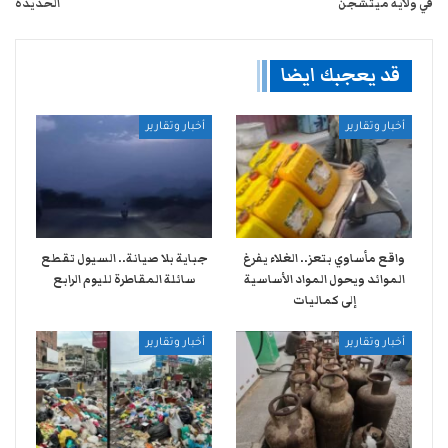
في ولاية ميتشجن
الحديدة
قد يعجبك ايضا
أخبار وتقارير
أخبار وتقارير
واقع مأساوي بتعز.. الغلاء يفرغ
جباية بلا صيانة.. السيول تقطع
الموائد ويحول المواد الأساسية
سائلة المقاطرة لليوم الرابع
إلى كماليات
أخبار وتقارير
أخبار وتقارير