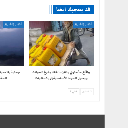
قد يعجبك ايضا
أخبار وتقارير
أخبار وتقارير
واقع مأساوي بتعز.. الغلاء يفرغ الموائد
جباية بلا صيا
ويحول المواد الأساسية إلى كماليات
المقا
السابق
التالي