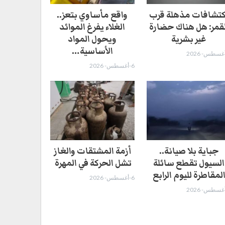
كتشافات مذهلة قرب
واقع مأساوي بتعز..
لقمر: هل هناك حضارة
الغلاء يفرغ الموائد
غير بشرية
ويحول المواد
الأساسية…
6-أغسطس- 2026
جباية بلا صيانة..
أزمة المشتقات والغاز
السيول تقطع سائلة
تشل الحركة في المهرة ​
لمقاطرة لليوم الرابع
6-أغسطس- 2026