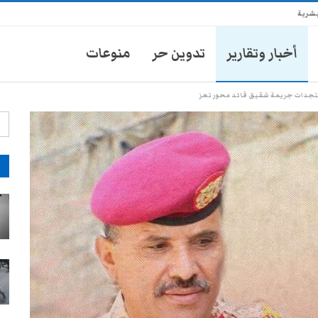
بشرية
أخبار وتقارير
تدوين حر
منوعات
ستجدات جريمة شقيق قائد محور تعز
آ
انتشار أمني في تعز يثير مخاوف
الأهالي من حملات تضييق جديدة
28-يوليو- 2026
موكب محافظ تعز يدهس طفلاً
ويتركه في العناية المركزة
28-يوليو- 2026