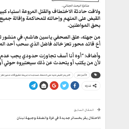
مذكرة البحث الجنائي..
ولاقت حادثة الاختطاف والقتل المروعة استياء كب
القبض على المتهم وإحالته للمحاكمة وإقالة جميع 
بحق المواطنين.
من جهته، علق الصحفي ياسين هاشم، في منشور له
أخ قائد محور تعز خالد فاضل الذي سحب أحد الموا
وأضاف: “أوه أنا آسف تجاوزت حدودي يجب عدم ا
لأن من يكتب أو يتحدث عن ذلك سيعتبروه حوثي أو 
#أخبار تعز
#لم يتم القبض عليه حتى اللحظة.. مستجدات جريمة شقيق قائد محور تعز
شارك
المقال السابق
الاحتلال يقر بخسائر جديدة في غزة والضفة وجبهة لبنان