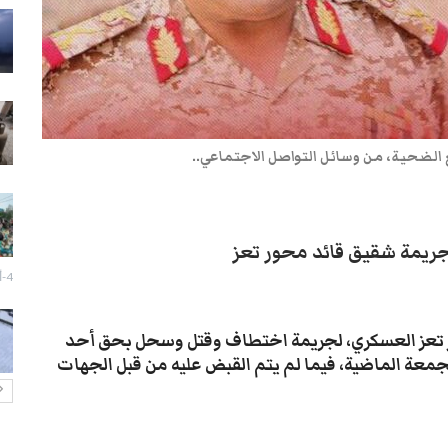
سيول تعز تجرف الممتلكات وتقتل
مسنة في جبل حبشي
28-يوليو- 2026
تزايد انتشار الكلاب الضالة بتعز يثير
قلق السكان
لضحية، من وسائل التواصل الاجتماعي..
27-يوليو- 2026
إزالة صور الزُبيدي تفجر اشتباكات
مسلحة وحالة توتر في عدن
جريمة شقيق قائد محور تعز
27-يوليو- 2026
4-أغسطس- 2026
تعز: احتجاج لبائعي الدجاج رفضاً
لفرض رسوم غير قانونية
 تعز العسكري، لجريمة اختطاف وقتل وسحل بحق أحد
27-يوليو- 2026
جمعة الماضية، فيما لم يتم القبض عليه من قبل الجهات