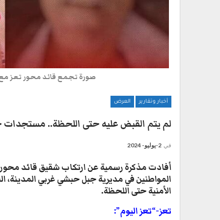
صورة تجمع قائد محور تعز مع ا
أخبار وتقارير
العرض
لم يتم القبض عليه حتى اللحظة.. مستجدات 
في
2-يوليو- 2024
أفادت مذكرة رسمية عن ارتكاب شقيق قائد محور
المواطنين في مديرية جبل حبشي غربي المدينة، ال
الأمنية حتى اللحظة.
تعز-“تعز اليوم”: