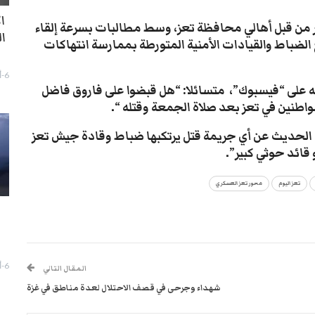
ا
ير من قبل أهالي محافظة تعز، وسط مطالبات بسرعة إلقاء
ا
الضباط والقيادات الأمنية المتورطة بممارسة انتهاكات
6-أغسطس- 2026
 على “فيسبوك”، متسائلا: “هل قبضوا على فاروق فاضل
طنين في تعز بعد صلاة الجمعة وقتله “.
لحديث عن أي جريمة قتل يرتكبها ضباط وقادة جيش تعز
قائد حوثي كبير”.
تعز اليوم
محور تعز العسكري
ا
6-أغسطس- 2026
المقال التالي
شهداء وجرحى في قصف الاحتلال لعدة مناطق في غزة