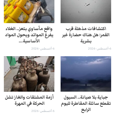
اكتشافات مذهلة قرب
واقع مأساوي بتعز.. الغلاء
القمر: هل هناك حضارة غير
يفرغ الموائد ويحول المواد
بشرية
الأساسية…
6-أغسطس- 2026
6-أغسطس- 2026
جباية بلا صيانة.. السيول
أزمة المشتقات والغاز تشل
تقطع سائلة المقاطرة لليوم
الحركة في المهرة ​
الرابع
6-أغسطس- 2026