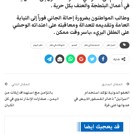
في أعمال البلطجة والعنف بكل حرية .
وطالب المواطنون بضرورة إحالة الجاني فوراً إلى النيابة
العامة وتقديمه للعدالة ومعاقبته على اعتدائه الوحشي
على الطفل البريء ،باسر وقت ممكن .
اخبار تعز
البلطجة في تعز
الصلو
انتهاكات في تعز
تعز اليوم
شارك
المقال السابق
المقال التالي
العفو الدولية تؤكد استخدام
بالتزامن مع استهداف إيلات من
“اسرائيل” ذخائر الفسفور الابيض في
اليمن.. صفارات الإنذار تدوي في كل
عدوانها على غزة
الكيان
قد يعجبك ايضا