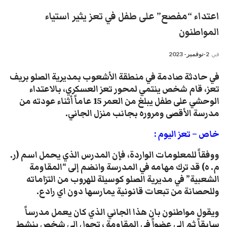
اعتداء “مفصع” على طفل في تعز يثير استياء
المواطنون
في
2-نوفمبر- 2023
في حادثة صادمة في منطقة الأشعوب بمديرية الصلو بريف
تعز، قام شخص ينتمي لمحور تعز العسكري، بالاعتداء
الوحشي على طفل يبلغ من العمر 15 عاماً أثناء عودته من
مدرسة الأقصى ومروره بجانب منزل الجاني.
خاص – تعز اليوم
:
ووفقاً للمعلومات الواردة، فإن المدرس الذي يحمل اسم (ر.
م. ه) قد ترك مهامه في المدرسة وانضم إلى “المقاومة
الشعبية” في مديرية الصلو كوسيلة للهروب من التزاماته
وللحصانة من تبعات قانونية يمارسها دون اي رادع.
ويقول مواطنون بان هذا الجاني الذي كان يعمل مدرساً
سابقاً ثم الى عضواً في المقاومة ، تحول إلى شخص ينشط