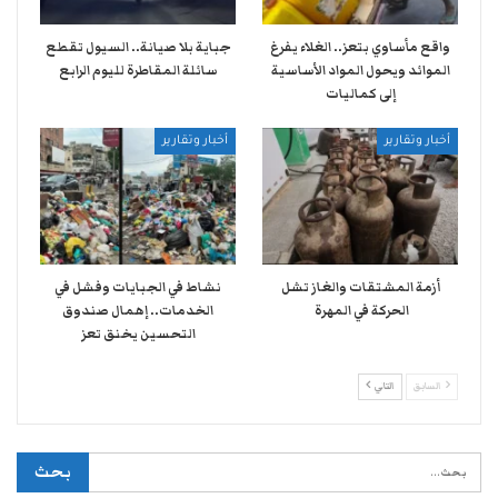
واقع مأساوي بتعز.. الغلاء يفرغ
جباية بلا صيانة.. السيول تقطع
الموائد ويحول المواد الأساسية
سائلة المقاطرة لليوم الرابع
إلى كماليات
أخبار وتقارير
أخبار وتقارير
أزمة المشتقات والغاز تشل
نشاط في الجبايات وفشل في
الحركة في المهرة ​
الخدمات.. إهمال صندوق
التحسين يخنق تعز
السابق
التالي