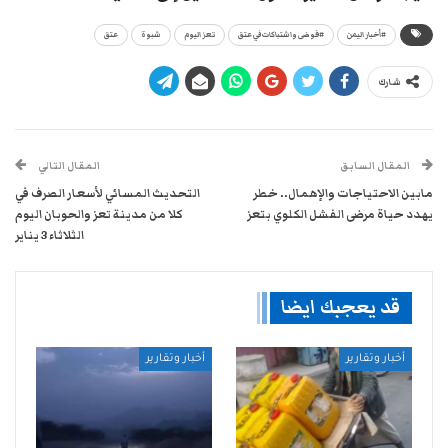
#أخبار اليمن
#فوضى واشتباكات في عتق
تعز اليوم
شبوة
عتق
شارك
المقال السابق
المقال التالي
مابين الاحتياجات والإهمال.. خطر
التحديث المسائي لأسعار الصرف في
يهدد حياة مرضى الفشل الكلوي بتعز
كلا من مدينة تعز والحوبان اليوم
الثلاثاء 3 يناير
قد يعجبك ايضا
أخبار وتقارير
أخبار وتقارير