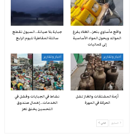
واقع مأساوي بتعز.. الغلاء يفرغ
جباية بلا صيانة.. السيول تقطع
الموائد ويحول المواد الأساسية
سائلة المقاطرة لليوم الرابع
إلى كماليات
أخبار وتقارير
أخبار وتقارير
أزمة المشتقات والغاز تشل
نشاط في الجبايات وفشل في
الحركة في المهرة ​
الخدمات.. إهمال صندوق
التحسين يخنق تعز
السابق
التالي