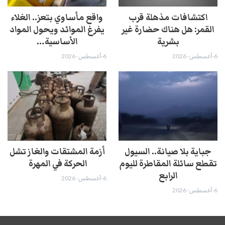
اكتشافات مذهلة قرب
واقع مأساوي بتعز.. الغلاء
القمر: هل هناك حضارة غير
يفرغ الموائد ويحول المواد
بشرية
الأساسية…
6-أغسطس- 2026
6-أغسطس- 2026
جباية بلا صيانة.. السيول
أزمة المشتقات والغاز تشل
تقطع سائلة المقاطرة لليوم
الحركة في المهرة ​
الرابع
6-أغسطس- 2026
6-أغسطس- 2026