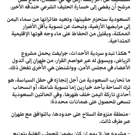
مرشح أن يفضي إلى خسارة الحليف الشرعي خندقه الأخير.
السعودية ستحزم حقيبتها، وتعيد طائراتها من سماء اليمن
إلى مرابضها الأرضية، وتبحث عن تسوية بأقل الأضرار
الممكنة، وبقليل من الحفاظ على ماء وجه قوتها الإقليمية
المتداعية.
* هكذا تبدو سردية الأحداث، جرايفث يحمل مشروع
الرياض، ويسوق له عبر عواصم القرار، من طهران إلى الدول
الأعضاء في مجلس الأمن، وواشنطن هي الأُخرى تفعل ذلك.
ما تحارب السعودية من أجل إنجازه في حقل السياسة، هو
ترك الساحة بأحد خيارين إما تسوية شاملة، أو انسحاب
أحادي تاركة اليمن خلف ظهرها. وفي الحالتين السعودية
تسعى للحصول على ضمانات محددة:
-منطقة منزوعة السلاح على حدودها، بالتوافق مع طهران
عبر طرف ثالث.
– مشروع حل لا يهم إن كان يضمن للحوثي، الغلبة بتوزيع