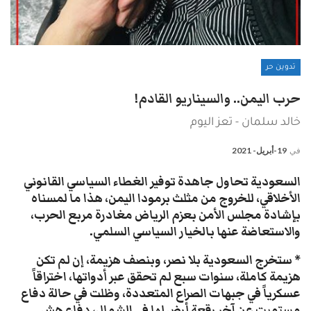
تدوين حر
حرب اليمن.. والسيناريو القادم!
خالد سلمان - تعز اليوم
في
19-أبريل- 2021
السعودية تحاول جاهدة توفير الغطاء السياسي القانوني
الأخلاقي، للخروج من مثلث برمودا اليمن، هذا ما لمسناه
بإشادة مجلس الأمن بعزم الرياض مغادرة مربع الحرب،
والاستعاضة عنها بالخيار السياسي السلمي.
* ستخرج السعودية بلا نصر، وبنصف هزيمة، إن لم تكن
هزيمة كاملة، سنوات سبع لم تحقق عبر أدواتها، اختراقاً
عسكرياً في جبهات الصراع المتعددة، وظلت في حالة دفاع
مستميت عن آخر رقعة أرض لها في الشمال، دفاع هش