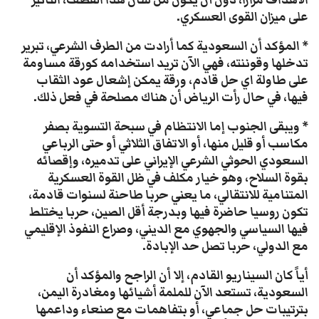
على ميزان القوى العسكري.
* المؤكد أن السعودية كما أرادت من الطرف الشرعي، تبرير
تدخلها وقوننته، فهي الآن تريد استخدامه كورقة مساومة
على طاولة اي حل قادم، ورقة يمكن إشعال عود الثقاب
فيها، في حال رأت الرياض أن هناك مصلحة في فعل ذلك.
* ويبقى الجنوب إما الانتظام في سبحة التسوية بصفر
مكاسب أو قليل منها، أو الاتفاق الثلاثي أو حتى الرباعي
السعودي الحوثي الشرعي الإيراني على تدميره، وإقصائه
بقوة السلاح، وهو خيار مكلف في ظل القوة العسكرية
المتنامية للانتقالي، ما يعني حربا طاحنة لسنوات قادمة،
تكون روسيا حاضرة فيها وبدرجة أقل الصين، حربا يختلط
فيها السياسي والجهوي مع الديني، وصراع النفوذ الإقليمي
مع الدولي، حربا تصل حد الإبادة.
أياً كان السيناريو القادم، إلا أن الراجح والمؤكد أن
السعودية، تستعد الآن للملمة أشيائها ومغادرة اليمن،
بترتيبات حل جماعي، أو بتفاهمات مع صنعاء وداعمها