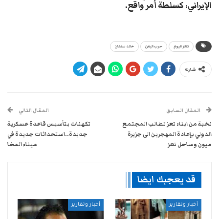
الإيراني، كسلطة أمر واقع.
تعز اليوم
حرب اليمن
خالد سلمان
شارك
المقال السابق
المقال التالي
نخبة من ابناء تعز تطالب المجتمع
تكهنات بتأسيس قاعدة عسكرية
الدولي بإعادة المهجرين الى جزيرة
جديدة..استحداثات جديدة في
ميون وساحل تعز
ميناء المخا
قد يعجبك ايضا
أخبار وتقارير
أخبار وتقارير