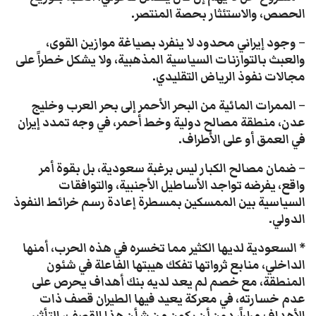
الحصص، والاستئثار بحصة المنتصر.
– وجود إيراني محدود لا ينفرد بصياغة موازين القوى،
والعبث بالتوازنات السياسية المذهبية، ولا يشكل خطراً على
مجالات نفوذ الرياض التقليدي.
– الممرات المائية من البحر الأحمر إلى بحر العرب وخليج
عدن، منطقة مصالح دولية وخط أحمر، في وجه تمدد إيران
في العمق أو على الأطراف.
– ضمان مصالح الكبار ليس برغبة سعودية، بل بقوة أمر
واقع، يفرضه تواجد الأساطيل الأجنبية، والتوافقات
السياسية بين الممسكين بمسطرة إعادة رسم خرائط النفوذ
الدولي.
* السعودية لديها الكثير مما تخسره في هذه الحرب، أمنها
الداخلي، منابع ثرواتها تفكك هيبتها الفاعلة في شئون
المنطقة، مع خصم لم يعد لديه بنك أهداف يحرص على
عدم خسارته، في معركة يعيد فيها الطيران قصف ذات
الأهداف مراراً، دون أن يكون من شأن هذا القصف، التأثير