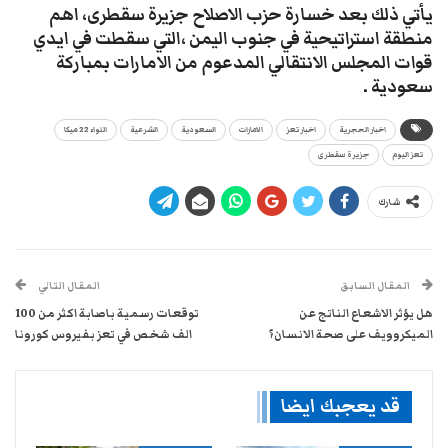
يأتي ذلك بعد خسارة حزب الاصلاح جزيرة سقطرى، اهم
منطقة استراتيحية في جنوب اليمن ،التي سقطت في ايدي
قوات المجلس الانتقالي المدعوم من الامارات بمباركة
سعودية .
اخبار الحجرية
اخبار تعز
الامارات
السعودية
الشرعية
اللواء 22 ميكا
تعز اليوم
جزيرة سقطرى
شارك
المقال السابق
المقال التالي
هل يؤثر الاشعاع الناتج عن
توقعات رسمية باصابة اكثر من 100
الميكروويف على صحة الانسان؟
الف شخص في تعز بفيروس كورونا
قد يعجبك ايضا