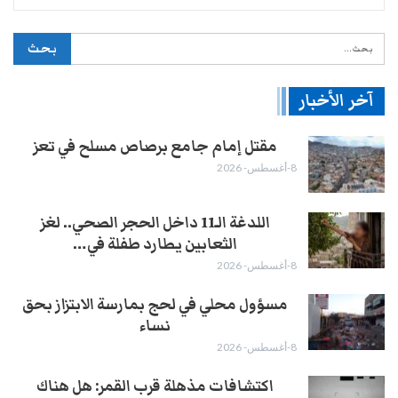
آخر الأخبار
مقتل إمام جامع برصاص مسلح في تعز
8-أغسطس- 2026
اللدغة الـ11 داخل الحجر الصحي.. لغز
الثعابين يطارد طفلة في…
8-أغسطس- 2026
مسؤول محلي في لحج بمارسة الابتزاز بحق
نساء
8-أغسطس- 2026
اكتشافات مذهلة قرب القمر: هل هناك