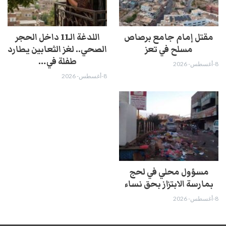
مقتل إمام جامع برصاص
اللدغة الـ11 داخل الحجر
مسلح في تعز
الصحي.. لغز الثعابين يطارد
طفلة في…
8-أغسطس- 2026
8-أغسطس- 2026
مسؤول محلي في لحج
بمارسة الابتزاز بحق نساء
8-أغسطس- 2026