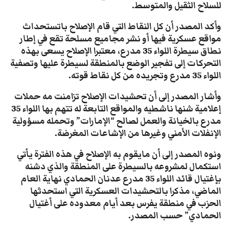
للسلاح الثقيل والمتوسط.
وأكد المصدر أن كل النقاط التي قام الإصلاح باتستحداث
مواقع عسكرية فيها أو نشر مجاميع مسلحة تقع في إطار
نطاق سيطرة اللواء 35 مدرع، معتبرا الإصلاح يسعى بهذه
التحركات إلى تفجير الوضع بالمنطقة لسيطرة عليها وتصفية
اللواء 35 مدرع وتجريده من كل نقاط قوته.
وأشار المصدر إلى أن تحشيدات الإصلاح تزامنت مه حملات
إعلامية شنها ناشطيه والمواقع التابعة له تتهم بها اللواء 35
مدرع بالخيانة والعمل لصالح “الإمارات” وتحمله مسؤولية
الإنفلات الأمني وغيرها من الإشاعات المغرضة.
ونوه المصدر إلى أن مايقوم به الإصلاح في هذه الفترة يأتي
استكمال لمشروعه بالسيطرة على المنطقة والذي دشنه
بإغتيال قائد اللواء 35 مدرع عدنان الحمادي نهاية العام
الماضي، مذكرا بالتحشيدات العسكرية التي استحدثها
الحزب في منطقة يفرس بعد أيام معدوده على أغتيال
الحمادي” حسب المصدر.