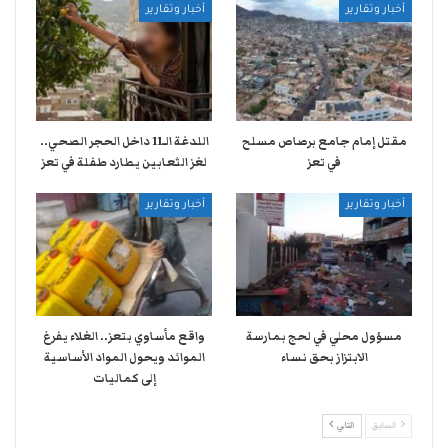
أخبار وتقارير
أخبار وتقارير
مقتل إمام جامع برصاص مسلح
اللدغة الـ11 داخل الحجر الصحي..
في تعز
لغز الثعابين يطارد طفلة في تعز
أخبار وتقارير
أخبار وتقارير
مسؤول محلي في لحج بمارسة
واقع مأساوي بتعز.. الغلاء يفرغ
الابتزاز بحق نساء
الموائد ويحول المواد الأساسية
إلى كماليات
السابق
التالي